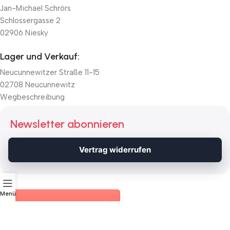
Jan-Michael Schrörs
Schlossergasse 2
02906 Niesky
Lager und Verkauf:
Neucunnewitzer Straße 11-15
02708 Neucunnewitz
Wegbeschreibung
Newsletter abonnieren
Melden Sie sich für unseren Newsletter an, um die
Vertrag widerrufen
neuesten Updates und Aktionen zu erhalten.
Menü
Hier zum Online-Widerruf