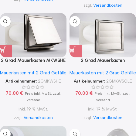
zzgl.
Versandkosten
2 Grad Mauerkasten MKWSHE
2 Grad Mauerkasten
für sicheren Kondensatablauf
MKWSQLE150 für sicheren
Mauerkasten mit 2 Grad Gefälle
Mauerkasten mit 2 Grad Gefälle
auch mit Blower Door Test und
Kondensatablauf auch mit
Zertifikat Ø100, 125, 150
Blower Door Test und
Artikelnummer:
2GMKWSHE
Artikelnummer:
2GMKWSQLE
Zertifikat Ø100, 125, 150
70,00
€
70,00
€
Preis inkl. MwSt. zzgl.
Preis inkl. MwSt. zzgl.
Versand
Versand
inkl. 19 % MwSt.
inkl. 19 % MwSt.
zzgl.
Versandkosten
zzgl.
Versandkosten