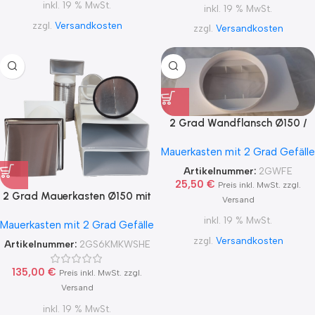
inkl. 19 % MwSt.
inkl. 19 % MwSt.
zzgl.
Versandkosten
zzgl.
Versandkosten
2 Grad Wandflansch Ø150 /
220×90
Mauerkasten mit 2 Grad Gefälle
Artikelnummer:
2GWFE
25,50
€
Preis inkl. MwSt. zzgl.
2 Grad Mauerkasten Ø150 mit
Versand
Flachkanal Set, Edelstahl
inkl. 19 % MwSt.
Mauerkasten mit 2 Grad Gefälle
Wetterschutzgitter, runter zur
Haube mit Aluflex
zzgl.
Versandkosten
Artikelnummer:
2GS6KMKWSHE
135,00
€
Preis inkl. MwSt. zzgl.
Versand
inkl. 19 % MwSt.