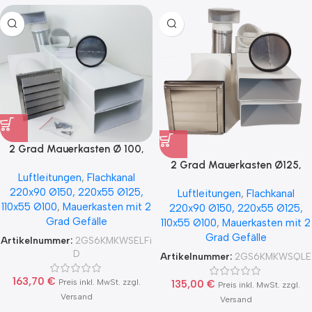
2 Grad Mauerkasten Ø 100,
125, 150 Set Edelstahl
2 Grad Mauerkasten Ø125,
Luftleitungen
,
Flachkanal
Dunstabzug Rückstauklappe
Ø150 mit Flachkanal Set,
220x90 Ø150, 220x55 Ø125,
2GS6-K-MKWSELFiD, runter
Luftleitungen
,
Flachkanal
Edelstahl Wetterschutzgitter,
110x55 Ø100
,
Mauerkasten mit 2
zur Haube mit Aluflex
220x90 Ø150, 220x55 Ø125,
runter zur Haube mit Aluflex
Grad Gefälle
110x55 Ø100
,
Mauerkasten mit 2
Grad Gefälle
Artikelnummer:
2GS6KMKWSELFi
D
Artikelnummer:
2GS6KMKWSQLE
163,70
€
Preis inkl. MwSt. zzgl.
135,00
€
Preis inkl. MwSt. zzgl.
Versand
Versand