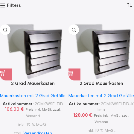
Filters
2 Grad Mauerkasten
2 Grad Mauerkasten
MKWSELF-iD für sicheren
MKWSELF-iD für sicheren
Mauerkasten mit 2 Grad Gefälle
Mauerkasten mit 2 Grad Gefälle
Kondensatablauf auch mit
Kondensatablauf für
Blower Door Test und
Klimageräte Ø150 2Grad
Artikelnummer:
2GMKWSELFiD
Artikelnummer:
2GMKWSELFiD-K
Zertifikat Ø100, 125, 150
MKWSELFiD
106,00
€
lima
Preis inkl. MwSt. zzgl.
2Grad MKWSELFiD
128,00
€
Preis inkl. MwSt. zzgl.
Versand
Versand
inkl. 19 % MwSt.
inkl. 19 % MwSt.
zzgl.
Versandkosten