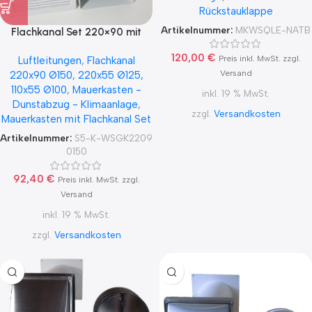
Rückstauklappe
Artikelnummer:
MKWSQLE-NATB
Flachkanal Set 220×90 mit
Wetterschutzgitter aus
120,00
€
Preis inkl. MwSt. zzgl.
Luftleitungen
,
Flachkanal
Kunststoff für direkten
Versand
220x90 Ø150, 220x55 Ø125,
Anschluss an Flachkanal S5-K-
110x55 Ø100
,
Mauerkasten -
WSGK22090150
inkl. 19 % MwSt.
Dunstabzug - Klimaanlage
,
zzgl.
Versandkosten
Mauerkasten mit Flachkanal Set
Artikelnummer:
S5-K-WSGK2209
0150
92,40
€
Preis inkl. MwSt. zzgl.
Versand
inkl. 19 % MwSt.
zzgl.
Versandkosten