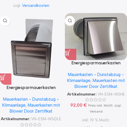
zzgl.
Versandkosten
Energiesparmauerkasten
Blower Door dicht mit
Mauerkasten - Dunstabzug -
Zertifikat mit Edelstahl
Klimaanlage
,
Mauerkasten mit
Lamellen Außengitter Ø100;
Blower Door Zertifikat
Ø125; Ø150
Energiesparmauerkasten
Blower Door dicht mit
Artikelnummer:
VN-ESM-WSHE
Mauerkasten - Dunstabzug -
Zertifikat mit Edelstahl
Klimaanlage
,
Mauerkasten mit
92,00
€
Lamellen Außengitter Ø100;
Preis inkl. MwSt. zzgl.
Blower Door Zertifikat
Ø125; Ø150
Versand
Artikelnummer:
VN-ESM-WSQLE
inkl. 19 % MwSt.