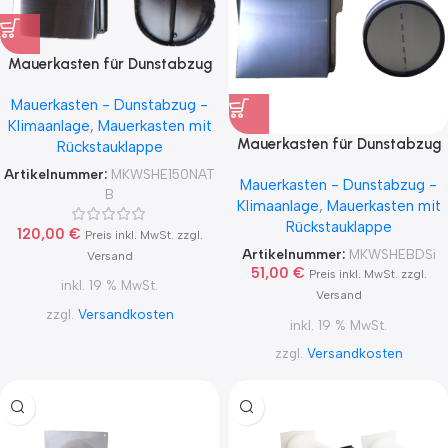
Mauerkasten für Dunstabzug
mit Naber Thermobox im
Mauerkasten - Dunstabzug -
Teleskoprohr
Klimaanlage
,
Mauerkasten mit
Mauerkasten für Dunstabzug
Rückstauklappe
mit Rückstauklappe im
Artikelnummer:
MKWSHE150NAT
Mauerkasten - Dunstabzug -
Teleskoprohr
B
Klimaanlage
,
Mauerkasten mit
Rückstauklappe
120,00
€
Preis inkl. MwSt. zzgl.
Artikelnummer:
MKWSHEBDSi
Versand
51,00
€
Preis inkl. MwSt. zzgl.
inkl. 19 % MwSt.
Versand
zzgl.
Versandkosten
inkl. 19 % MwSt.
zzgl.
Versandkosten