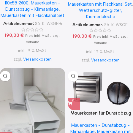
110x55 Ø100
,
Mauerkasten -
Aluflex
Mauerkasten mit Flachkanal Set
,
Dunstabzug - Klimaanlage
,
Wetterschutz-gitter,
Mauerkasten mit Flachkanal Set
Kiemenbleche
Artikelnummer:
S6-K-WSGEHi
Artikelnummer:
S6-K-WSGEi
190,00
€
Preis inkl. MwSt. zzgl.
190,00
€
Preis inkl. MwSt. zzgl.
Versand
Versand
inkl. 19 % MwSt.
inkl. 19 % MwSt.
zzgl.
Versandkosten
zzgl.
Versandkosten
Mauerkasten für Dunstabzug
mit Naber Thermobox im
Mauerkasten - Dunstabzug -
Teleskoprohr
Klimaanlage
,
Mauerkasten mit