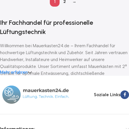
1
2
→
Ihr Fachhandel für professionelle
Lüftungstechnik
Willkommen bei Mauerkasten24.de – Ihrem Fachhandel für
hochwertige Lüftungstechnik und Zubehör. Seit Jahren vertrauen
Handwerker, Installateure und Heimwerker auf unsere
Qualitätsprodukte. Unser Sortiment umfasst Mauerkästen mit 2°
Mehr erfahren
Gefälle für optimale Entwässerung, dichtschließende
Absperrklappen nach DIN EN 1751 Klasse D sowie Stellantriebe
von führenden Herstellern wie Belimo, Lufberg und Joventa. Wir
bieten Ihnen schnelle Lieferung innerhalb von 24-72 Stunden,
Soziale Links
kompetente Fachberatung und faire Preise.
Informationen: