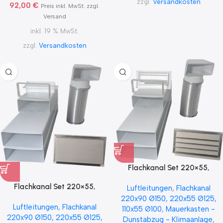
zzgl.
Versandkosten
92,00
€
Preis inkl. MwSt. zzgl.
Versand
inkl. 19 % MwSt.
zzgl.
Versandkosten
Flachkanal Set 220×55,
220×90, 222×89 mit Edelstahl
Flachkanal Set 220×55,
Luftleitungen
,
Flachkanal
Wetterschutzgitter S6-K-
220×90, 222×89 mit Edelstahl
220x90 Ø150, 220x55 Ø125,
WSGEi, runter zur Haube mit
Luftleitungen
,
Flachkanal
Wetterschutzgitter S6-K-
110x55 Ø100
,
Mauerkasten -
Aluflex
220x90 Ø150, 220x55 Ø125,
WSGEHi, runter zur Haube mit
Dunstabzug - Klimaanlage
,