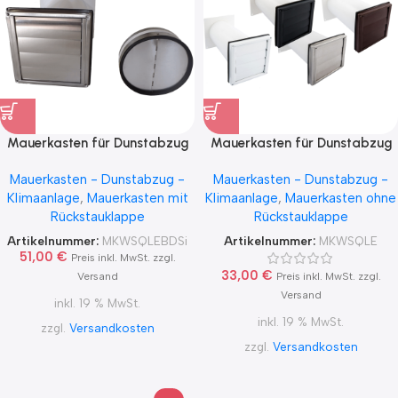
Mauerkasten für Dunstabzug
Mauerkasten für Dunstabzug
mit Rückstauklappe im
mit Teleskoprohr
Mauerkasten - Dunstabzug -
Mauerkasten - Dunstabzug -
Teleskoprohr
Klimaanlage
,
Mauerkasten mit
Klimaanlage
,
Mauerkasten ohne
Rückstauklappe
Rückstauklappe
Artikelnummer:
MKWSQLEBDSi
Artikelnummer:
MKWSQLE
51,00
€
Preis inkl. MwSt. zzgl.
33,00
€
Versand
Preis inkl. MwSt. zzgl.
Versand
inkl. 19 % MwSt.
inkl. 19 % MwSt.
zzgl.
Versandkosten
zzgl.
Versandkosten