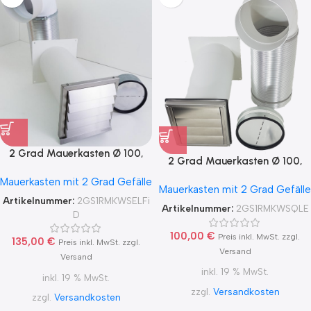
2 Grad Mauerkasten Ø 100,
2 Grad Mauerkasten Ø 100,
125, 150 Rohr Set Edelstahl
125, 150 Rohr Set Edelstahl
Mauerkasten mit 2 Grad Gefälle
Dunstabzug Rückstauklappe
Mauerkasten mit 2 Grad Gefälle
Dunstabzug Rückstauklappe
2GS1-R-MKWSELFiD, runter zur
Artikelnummer:
2GS1RMKWSELFi
2GS1-R-MKWSQLE, runter zur
Artikelnummer:
2GS1RMKWSQLE
Haube mit Aluflex
D
Haube mit Aluflex
100,00
€
Preis inkl. MwSt. zzgl.
135,00
€
Preis inkl. MwSt. zzgl.
Versand
Versand
inkl. 19 % MwSt.
inkl. 19 % MwSt.
zzgl.
Versandkosten
zzgl.
Versandkosten