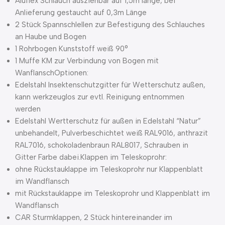
Aluflex Schlauch ausziehbar auf 1,5m länge, bei
Anlieferung gestaucht auf 0,3m Länge
2 Stück Spannschlellen zur Befestigung des Schlauches
an Haube und Bogen
1 Rohrbogen Kunststoff weiß 90°
1 Muffe KM zur Verbindung von Bogen mit
WanflanschOptionen:
Edelstahl Insektenschutzgitter für Wetterschutz außen,
kann werkzeuglos zur evtl. Reinigung entnommen
werden
Edelstahl Wertterschutz für außen in Edelstahl “Natur”
unbehandelt, Pulverbeschichtet weiß RAL9016, anthrazit
RAL7016, schokoladenbraun RAL8017, Schrauben in
Gitter Farbe dabei.Klappen im Teleskoprohr:
ohne Rückstauklappe im Teleskoprohr nur Klappenblatt
im Wandflansch
mit Rückstauklappe im Teleskoprohr und Klappenblatt im
Wandflansch
CAR Sturmklappen, 2 Stück hintereinander im