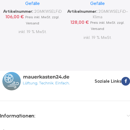
Gefälle
Gefälle
Blower Door Test und
Klimageräte Ø150 2Grad
Zertifikat Ø100, 125, 150
MKWSELFiD
Artikelnummer:
2GMKWSELFiD
Artikelnummer:
2GMKWSELFiD-
2Grad MKWSELFiD
106,00
€
Klima
Preis inkl. MwSt. zzgl.
128,00
€
Preis inkl. MwSt. zzgl.
Versand
Versand
inkl. 19 % MwSt.
inkl. 19 % MwSt.
Soziale Links
Informationen: