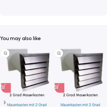
You may also like
2 Grad Mauerkasten
2 Grad Mauerkasten
MKWSELF-iD für sicheren
MKWSELF-iD für sicheren
Mauerkasten mit 2 Grad
Mauerkasten mit 2 Grad
Kondensatablauf auch mit
Kondensatablauf für