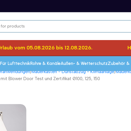
ub vom 05.08.2026 bis 12.08.2026.
Herz
Für Lufttechnik
Rohre & Kanäle
Außen- & Wetterschutz
Zubehör & 
seranwendungen
Mauerkasten - Dunstabzug - Klimaanlage
Mauerka
t Blower Door Test und Zertifikat Ø100, 125, 150
Schnelle Lieferung innerhalb von 72 Stun