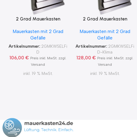
2 Grad Mauerkasten
2 Grad Mauerkasten
MKWSELF-iD für sicheren
MKWSELF-iD für sicheren
Mauerkasten mit 2 Grad
Mauerkasten mit 2 Grad
Kondensatablauf auch mit
Kondensatablauf für
Gefälle
Gefälle
Blower Door Test und
Klimageräte Ø150 2Grad
Zertifikat Ø100, 125, 150
MKWSELFiD
Artikelnummer:
2GMKWSELFi
Artikelnummer:
2GMKWSELFi
2Grad MKWSELFiD
D
D-Klima
106,00
€
128,00
€
Preis inkl. MwSt. zzgl.
Preis inkl. MwSt. zzgl.
Versand
Versand
inkl. 19 % MwSt.
inkl. 19 % MwSt.