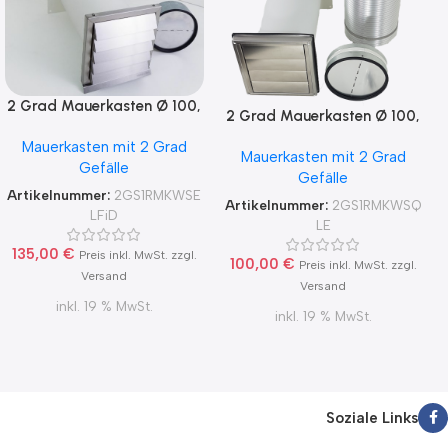
2 Grad Mauerkasten Ø 100,
2 Grad Mauerkasten Ø 100,
125, 150 Rohr Set Edelstahl
125, 150 Rohr Set Edelstahl
Mauerkasten mit 2 Grad
Dunstabzug
Mauerkasten mit 2 Grad
Dunstabzug
Gefälle
Rückstauklappe 2GS1-R-
Gefälle
Rückstauklappe 2GS1-R-
MKWSELFiD, runter zur
Artikelnummer:
2GS1RMKWSE
MKWSQLE, runter zur
Artikelnummer:
2GS1RMKWSQ
Haube mit Aluflex
LFiD
Haube mit Aluflex
LE
135,00
€
Preis inkl. MwSt. zzgl.
100,00
€
Preis inkl. MwSt. zzgl.
Versand
Versand
inkl. 19 % MwSt.
inkl. 19 % MwSt.
Soziale Links