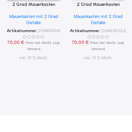
2 Grad Mauerkasten
2 Grad Mauerkasten
MKWSHE für sicheren
MKWSQLE150 für sicheren
Mauerkasten mit 2 Grad
Mauerkasten mit 2 Grad
Kondensatablauf auch mit
Kondensatablauf auch mit
Gefälle
Gefälle
Blower Door Test und
Blower Door Test und
Zertifikat Ø100, 125, 150
Zertifikat Ø100, 125, 150
Artikelnummer:
2GMKWSHE
Artikelnummer:
2GMKWSQLE
70,00
€
70,00
€
Preis inkl. MwSt. zzgl.
Preis inkl. MwSt. zzgl.
Versand
Versand
inkl. 19 % MwSt.
inkl. 19 % MwSt.