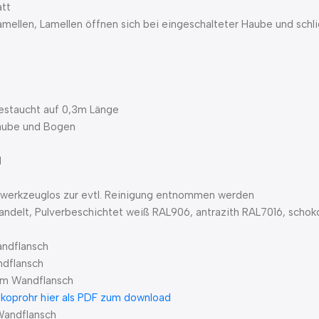
att
mellen, Lamellen öffnen sich bei eingeschalteter Haube und sch
gestaucht auf 0,3m Länge
Haube und Bogen
N
n werkzeuglos zur evtl. Reinigung entnommen werden
handelt, Pulverbeschichtet weiß RAL906, antrazith RAL7016, schok
andflansch
ndflansch
 im Wandflansch
skoprohr hier als PDF zum download
Wandflansch