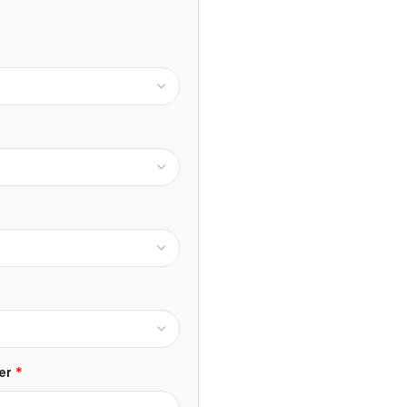
*
ter