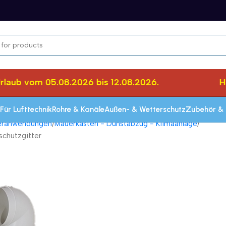
ub vom 05.08.2026 bis 12.08.2026.
Herz
Für Lufttechnik
Rohre & Kanäle
Außen- & Wetterschutz
Zubehör & 
seranwendungen
Mauerkasten - Dunstabzug - Klimaanlage
schutzgitter
Schnelle Lieferung innerhalb von 72 Stun