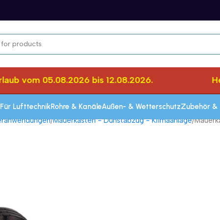
ub vom 05.08.2026 bis 12.08.2026.
Herzl
Für Lufttechnik
Rohre & Kanäle
Außen- & Wetterschutz
Zubehör & 
seranwendungen
Mauerkasten - Dunstabzug - Klimaanlage
Mauerk
Schnelle Lieferung innerhalb von 72 Stun