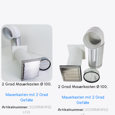
2 Grad Mauerkasten Ø 100,
2 Grad Mauerkasten Ø 100,
125, 150 Rohr Set Edelstahl
125, 150 Rohr Set Edelstahl
Mauerkasten mit 2 Grad
Dunstabzug
Mauerkasten mit 2 Grad
Dunstabzug
Gefälle
Rückstauklappe 2GS1-R-
Gefälle
Rückstauklappe 2GS1-R-
MKWSELFiD, runter zur
Artikelnummer:
2GS1RMKWSE
MKWSQLE, runter zur
Artikelnummer:
2GS1RMKWSQ
Haube mit Aluflex
LFiD
Haube mit Aluflex
LE