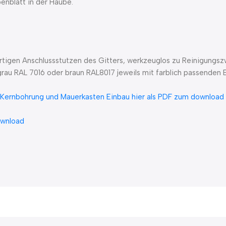
enblatt in der Haube.
wärtigen Anschlussstutzen des Gitters, werkzeuglos zu Reinigung
 grau RAL 7016 oder braun RAL8017 jeweils mit farblich passenden
 Kernbohrung und Mauerkasten Einbau hier als PDF zum download
ownload