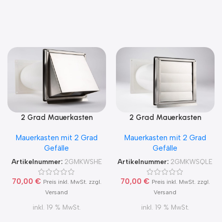
2 Grad Mauerkasten
2 Grad Mauerkasten
MKWSHE für sicheren
MKWSQLE150 für sicheren
Mauerkasten mit 2 Grad
Mauerkasten mit 2 Grad
Kondensatablauf auch mit
Kondensatablauf auch mit
Gefälle
Gefälle
Blower Door Test und
Blower Door Test und
Zertifikat Ø100, 125, 150
Zertifikat Ø100, 125, 150
Artikelnummer:
2GMKWSHE
Artikelnummer:
2GMKWSQLE
70,00
€
70,00
€
Preis inkl. MwSt. zzgl.
Preis inkl. MwSt. zzgl.
Versand
Versand
inkl. 19 % MwSt.
inkl. 19 % MwSt.