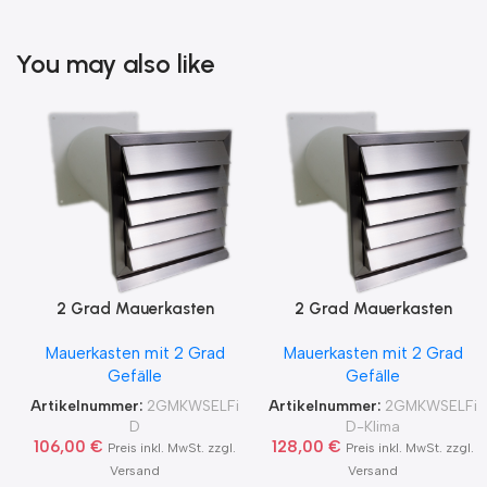
You may also like
2 Grad Mauerkasten
2 Grad Mauerkasten
MKWSELF-iD für sicheren
MKWSELF-iD für sicheren
Mauerkasten mit 2 Grad
Mauerkasten mit 2 Grad
Kondensatablauf auch mit
Kondensatablauf für
Gefälle
Gefälle
Blower Door Test und
Klimageräte Ø150 2Grad
Zertifikat Ø100, 125, 150
MKWSELFiD
Artikelnummer:
2GMKWSELFi
Artikelnummer:
2GMKWSELFi
2Grad MKWSELFiD
D
D-Klima
106,00
€
128,00
€
Preis inkl. MwSt. zzgl.
Preis inkl. MwSt. zzgl.
Versand
Versand