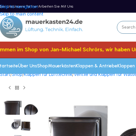
Skip to navigation
ber Uns
Unsere Partner
Arbeiten Sie Mit Uns
Skip to main content
men im Shop von Jan-Michael Schrörs, wir haben Urla
tartseite
Über Uns
Shop
Mauerkästen
Klappen & Antriebe
Klappen 
Start
Shop
Klappen für Lufttechnik
Ventile und Klappen für Was