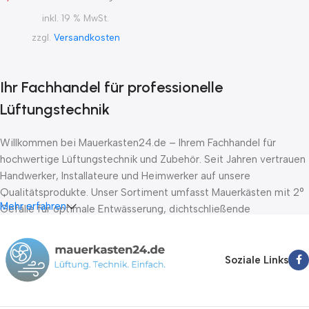
inkl. 19 % MwSt.
zzgl.
Versandkosten
Ihr Fachhandel für professionelle
Lüftungstechnik
Willkommen bei Mauerkasten24.de – Ihrem Fachhandel für
hochwertige Lüftungstechnik und Zubehör. Seit Jahren vertrauen
Handwerker, Installateure und Heimwerker auf unsere
Qualitätsprodukte. Unser Sortiment umfasst Mauerkästen mit 2°
Mehr erfahren
Gefälle für optimale Entwässerung, dichtschließende
Absperrklappen nach DIN EN 1751 Klasse D sowie Stellantriebe
von führenden Herstellern wie Belimo, Lufberg und Joventa. Wir
bieten Ihnen schnelle Lieferung innerhalb von 24-72 Stunden,
Soziale Links
kompetente Fachberatung und faire Preise.