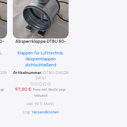
0-
Absperrklappe DTBU 80-
200 mit Lufberg
k
,
Klappen für Lufttechnik
,
V
DA02N24(S) für 24V
Absperrklappen
dichtschließend
02N
Artikelnummer:
DTBU-DA02N
24(S)
97,00
€
zgl.
Preis inkl. MwSt. zzgl.
Versand
inkl. 19 % MwSt.
zzgl.
Versandkosten