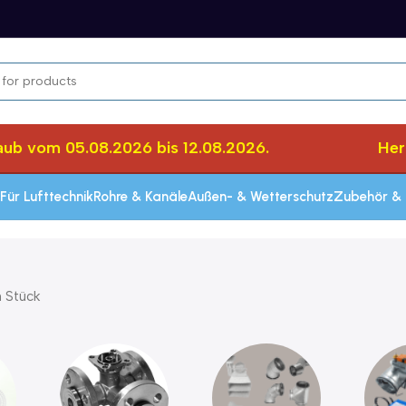
ub vom 05.08.2026 bis 12.08.2026.
Herzl
Für Lufttechnik
Rohre & Kanäle
Außen- & Wetterschutz
Zubehör & 
n Stück