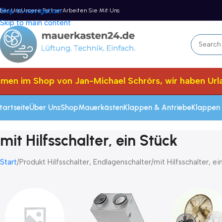
Skip to navigation
ber Uns
Unsere Partner
Arbeiten Sie Mit Uns
Skip to main content
men im Shop von Jan-Michael Schrörs, wir haben Urla
tartseite
Über Uns
Shop
Mauerkästen
Klappen & Antriebe
Klappen 
mit Hilfsschalter, ein Stück
Start
Produkt Hilfsschalter, Endlagenschalter
mit Hilfsschalter, ei