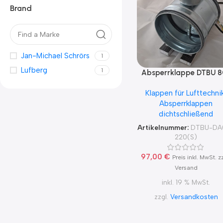
Brand
Jan-Michael Schrörs
1
Lufberg
1
Absperrklappe DTBU 8
200 mit Lufberg
Klappen für Lufttechni
DA02N220(S) für 230
Absperrklappen
dichtschließend
Artikelnummer:
DTBU-DA
220(S)
97,00
€
Preis inkl. MwSt. z
Versand
inkl. 19 % MwSt.
zzgl.
Versandkosten