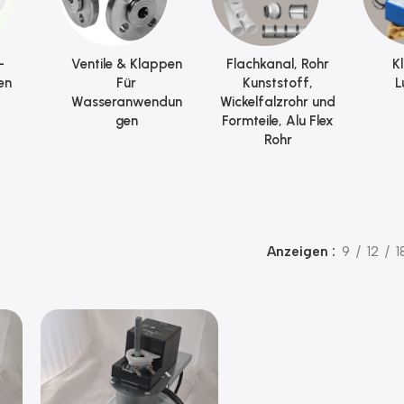
-
Ventile & Klappen
Flachkanal, Rohr
K
en
Für
Kunststoff,
L
Wasseranwendun
Wickelfalzrohr und
gen
Formteile, Alu Flex
Rohr
Anzeigen
9
12
1