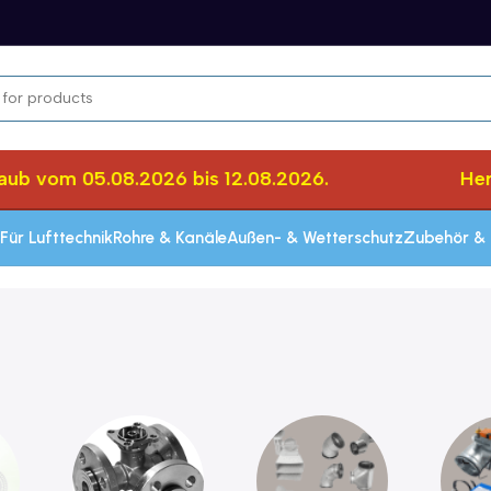
ub vom 05.08.2026 bis 12.08.2026.
Herz
Für Lufttechnik
Rohre & Kanäle
Außen- & Wetterschutz
Zubehör & 