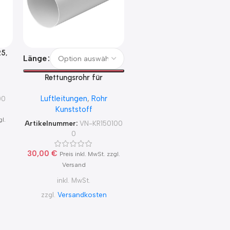
25,
Länge
Rettungsrohr für
Kernbohrungen mit
Luftleitungen
,
Rohr
00
Ø150mm, 1,0m lang
Kunststoff
gl.
Artikelnummer:
VN-KR150100
0
30,00
€
Preis inkl. MwSt. zzgl.
Versand
inkl. MwSt.
zzgl.
Versandkosten