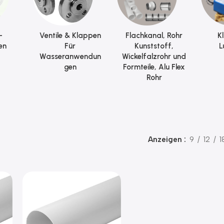
-
Ventile & Klappen
Flachkanal, Rohr
K
en
Für
Kunststoff,
L
Wasseranwendun
Wickelfalzrohr und
gen
Formteile, Alu Flex
Rohr
Anzeigen
9
12
1