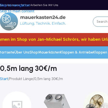
Skip to navigation
ber Uns
Unsere Partner
Arbeiten Sie Mit Uns
Skip to main content
men im Shop von Jan-Michael Schrörs, wir haben Urla
tartseite
Über Uns
Shop
Mauerkästen
Klappen & Antriebe
Klappen 
0,5m lang 30€/m
Start
Produkt Länge
0,5m lang 30€/m