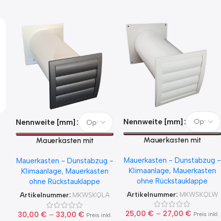
Nennweite [mm]
Nennweite [mm]
p
Mauerkasten mit
Mauerkasten mit
Kunststoffgitter weiß in den
Kunststoffgitter anthrazit in
Mauerkasten - Dunstabzug -
Nennweiten 125 und 150
Mauerkasten - Dunstabzug -
den Nennweiten 125 und 150
Klimaanlage
,
Mauerkasten
Klimaanlage
,
Mauerkasten
ohne Rückstauklappe
ohne Rückstauklappe
Artikelnummer:
MKWSKQLW
Artikelnummer:
MKWSKQLA
25,00
€
–
27,00
€
30,00
€
–
33,00
€
Preis inkl.
Preis inkl.