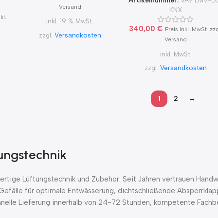
Versand
KNX
kl.
inkl. 19 % MwSt.
340,00
€
Preis inkl. MwSt. zzg
zzgl.
Versandkosten
Versand
inkl. MwSt.
zzgl.
Versandkosten
1
2
→
tungstechnik
tige Lüftungstechnik und Zubehör. Seit Jahren vertrauen Handwe
Gefälle für optimale Entwässerung, dichtschließende Absperrklap
chnelle Lieferung innerhalb von 24-72 Stunden, kompetente Fachbe