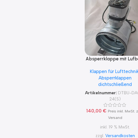
Absperrklappe mit Lufb
Federrücklauf Antrie
Klappen für Lufttechni
DA03S24(S) 24V Nennwe
Absperrklappen
80-200
dichtschließend
Artikelnummer:
DTBU-DA
24(S)
140,00
€
Preis inkl. MwSt. z
Versand
inkl. 19 % MwSt.
zzgl.
Versandkosten