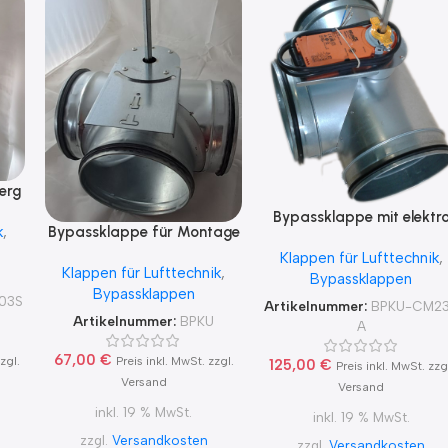
erg
b
Bypassklappe mit elektr
Bypassklappe für Montage
k
,
ite
Stellantrieb Belimo CM23
eines Stellantriebes 100-315
Klappen für Lufttechnik
,
für 230V
Klappen für Lufttechnik
,
Bypassklappen
Bypassklappen
03S
Artikelnummer:
BPKU-CM2
Artikelnummer:
BPKU
A
67,00
€
Preis inkl. MwSt. zzgl.
zgl.
125,00
€
Preis inkl. MwSt. zzg
Versand
Versand
inkl. 19 % MwSt.
inkl. 19 % MwSt.
zzgl.
Versandkosten
zzgl.
Versandkosten