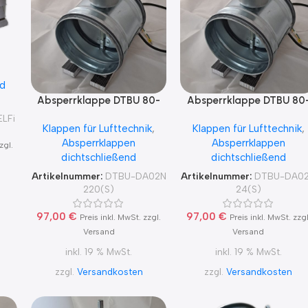
en
ad
mit
Absperrklappe DTBU 80-
Absperrklappe DTBU 80
d
200 mit Lufberg
200 mit Lufberg
50
LFi
Klappen für Lufttechnik
,
Klappen für Lufttechnik
,
DA02N220(S) für 230V
DA02N24(S) für 24V
Absperrklappen
Absperrklappen
zgl.
dichtschließend
dichtschließend
Artikelnummer:
DTBU-DA02N
Artikelnummer:
DTBU-DA0
220(S)
24(S)
97,00
€
97,00
€
Preis inkl. MwSt. zzgl.
Preis inkl. MwSt. zzgl
Versand
Versand
inkl. 19 % MwSt.
inkl. 19 % MwSt.
zzgl.
Versandkosten
zzgl.
Versandkosten