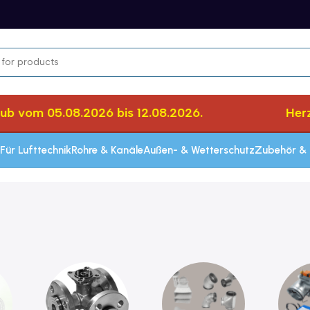
vom 05.08.2026 bis 12.08.2026.
Herzlic
Für Lufttechnik
Rohre & Kanäle
Außen- & Wetterschutz
Zubehör & 