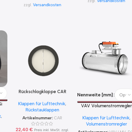
zzgl.
Versandkosten
zzgl.
Versandkosten
Rückschlagklappe CAR
Nennweite [mm]
Ø100, 125, 150, 160, 180,
Klappen für Lufttechnik
,
200mm
i
VAV Volumenstromregler
Rückstauklappen
Belimo 24 V LMV-D3-KN
k
,
Klappen für Lufttechnik
,
Artikelnummer:
CAR
Volumenstromregler
22,40
€
Preis inkl. MwSt. zzgl.
Artikelnummer:
VAV LMV-D