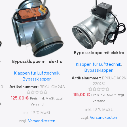
Bypassklappe mit elektro
Stellantrieb Lufberg
o
Bypassklappe mit elektro
Klappen für Lufttechnik
,
DA02N220(S) für 230V
0
Stellantrieb Belimo CM24
Bypassklappen
Klappen für Lufttechnik
,
für 24V
Artikelnummer:
BPKU-DA02N
Bypassklappen
220(S)
30
Artikelnummer:
BPKU-CM24A
115,00
€
Preis inkl. MwSt. zzgl.
125,00
€
Preis inkl. MwSt. zzgl.
Versand
l.
Versand
inkl. 19 % MwSt.
inkl. 19 % MwSt.
zzgl.
Versandkosten
zzgl.
Versandkosten