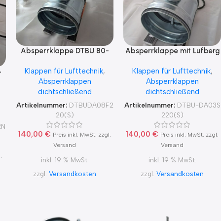
Absperrklappe DTBU 80-
Absperrklappe mit Lufberg
200 mit Lufberg
Federrücklauf Antrieb
Klappen für Lufttechnik
,
Klappen für Lufttechnik
,
DA08F220(S) für 230V
DA03S220(S) 230V
-
Absperrklappen
Absperrklappen
Schnellläufer 8 Sekunden
Nennweite 80-200
dichtschließend
dichtschließend
Artikelnummer:
DTBUDA08F2
Artikelnummer:
DTBU-DA03S
20(S)
220(S)
2N
140,00
€
140,00
€
Preis inkl. MwSt. zzgl.
Preis inkl. MwSt. zzgl.
Versand
Versand
.
inkl. 19 % MwSt.
inkl. 19 % MwSt.
zzgl.
Versandkosten
zzgl.
Versandkosten