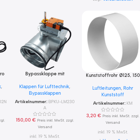
ro
Bypassklappe mit
Kunststoffrohr Ø125, 150
Stellantrieb Belimo LM230A
Rohrverbinder female Ty
k
,
Klappen für Lufttechnik
,
V
für 230V 100-315
Luftleitungen
,
Rohr
KM
Bypassklappen
Kunststoff
02N
Artikelnummer:
BPKU-LM230
Artikelnummer:
KM
A
3,20
€
Preis inkl. MwSt. zzgl.
150,00
€
zgl.
Preis inkl. MwSt. zzgl.
Versand
Versand
inkl. 19 % MwSt.
inkl. 19 % MwSt.