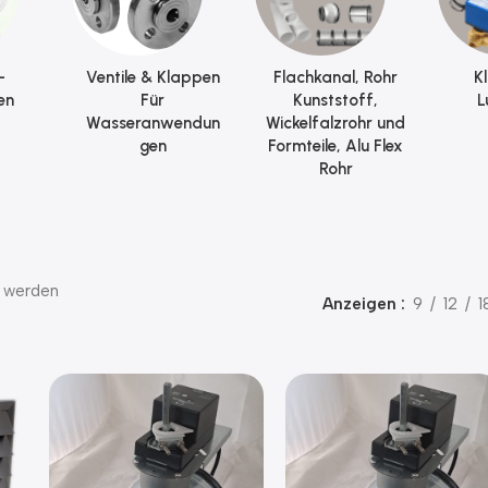
-
Ventile & Klappen
Flachkanal, Rohr
K
en
Für
Kunststoff,
L
Wasseranwendun
Wickelfalzrohr und
gen
Formteile, Alu Flex
Rohr
4 werden
Anzeigen
9
12
1