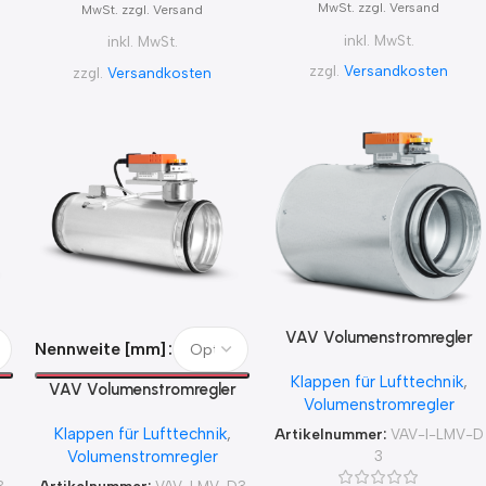
MwSt. zzgl. Versand
MwSt. zzgl. Versand
inkl. MwSt.
inkl. MwSt.
zzgl.
Versandkosten
zzgl.
Versandkosten
VAV Volumenstromregler
Nennweite [mm]
isoliert Belimo 24 V LMV-
Klappen für Lufttechnik
,
D3-KNX
VAV Volumenstromregler
Volumenstromregler
X
Belimo 24 V LMV-D3-MP-F
Klappen für Lufttechnik
,
Artikelnummer:
VAV-I-LMV-D
3
Volumenstromregler
3-
Artikelnummer:
VAV-LMV-D3