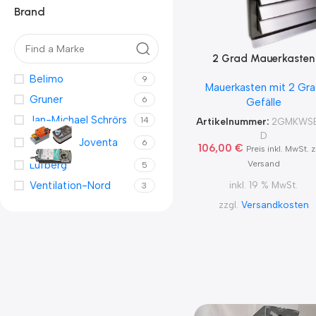
Brand
2 Grad Mauerkasten
MKWSELF-iD für sicher
Belimo
9
Mauerkasten mit 2 Gr
Kondensatablauf auch 
Gruner
6
Gefälle
Blower Door Test un
Zertifikat Ø100, 125, 1
Jan-Michael Schrörs
14
Artikelnummer:
2GMKWSE
2Grad MKWSELFiD
D
Joventa
6
106,00
€
Preis inkl. MwSt. z
Versand
Lufberg
5
inkl. 19 % MwSt.
Ventilation-Nord
3
zzgl.
Versandkosten