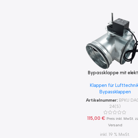
Bypassklappe mit elekt
Stellantrieb Lufberg
Klappen für Lufttechni
DA02N24(S) für 230
Bypassklappen
Artikelnummer:
BPKU DA
24(S)
115,00
€
Preis inkl. MwSt. z
Versand
inkl. 19 % MwSt.