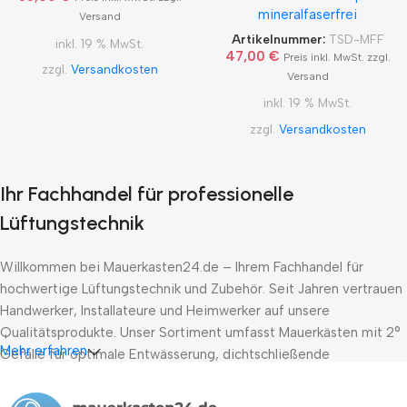
mineralfaserfrei
Mineralfaserfrei
Versand
Artikelnummer:
TSD-MFF
inkl. 19 % MwSt.
47,00
€
Preis inkl. MwSt. zzgl.
zzgl.
Versandkosten
Versand
inkl. 19 % MwSt.
zzgl.
Versandkosten
Ihr Fachhandel für professionelle
Lüftungstechnik
Willkommen bei Mauerkasten24.de – Ihrem Fachhandel für
hochwertige Lüftungstechnik und Zubehör. Seit Jahren vertrauen
Handwerker, Installateure und Heimwerker auf unsere
Qualitätsprodukte. Unser Sortiment umfasst Mauerkästen mit 2°
Mehr erfahren
Gefälle für optimale Entwässerung, dichtschließende
Absperrklappen nach DIN EN 1751 Klasse D sowie Stellantriebe
von führenden Herstellern wie Belimo, Lufberg und Joventa. Wir