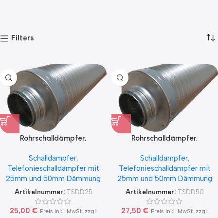
Filters
Rohrschalldämpfer,
Rohrschalldämpfer,
Telefonieschalldämpfer mit
Telefonieschalldämpfer mit
Schalldämpfer
,
Schalldämpfer
,
Lippendichtung, 25mm
Lippendichtung, 50mm
Telefonieschalldämpfer mit
Telefonieschalldämpfer mit
Packungsstärke, 1000mm lang
Packungsstärke, 1000mm lang
25mm und 50mm Dämmung
25mm und 50mm Dämmung
Artikelnummer:
TSDD25
Artikelnummer:
TSDD50
25,00
€
27,50
€
Preis inkl. MwSt. zzgl.
Preis inkl. MwSt. zzgl.