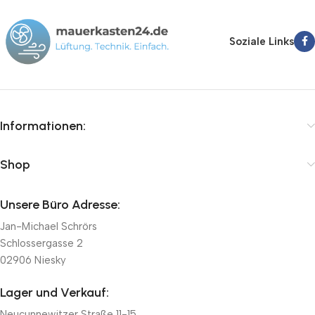
Absperrklappen nach DIN EN 1751 Klasse D sowie Stellantriebe
von führenden Herstellern wie Belimo, Lufberg und Joventa. Wir
bieten Ihnen schnelle Lieferung innerhalb von 24-72 Stunden,
Soziale Links
kompetente Fachberatung und faire Preise.
Informationen:
Shop
Unsere Büro Adresse:
Jan-Michael Schrörs
Schlossergasse 2
02906 Niesky
Lager und Verkauf:
Neucunnewitzer Straße 11-15