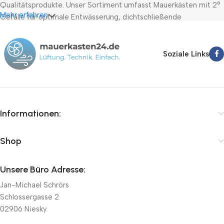
Qualitätsprodukte. Unser Sortiment umfasst Mauerkästen mit 2°
Mehr erfahren
Gefälle für optimale Entwässerung, dichtschließende
Absperrklappen nach DIN EN 1751 Klasse D sowie Stellantriebe
von führenden Herstellern wie Belimo, Lufberg und Joventa. Wir
bieten Ihnen schnelle Lieferung innerhalb von 24-72 Stunden,
Soziale Links
kompetente Fachberatung und faire Preise.
Informationen:
Shop
Unsere Büro Adresse:
Jan-Michael Schrörs
Schlossergasse 2
02906 Niesky