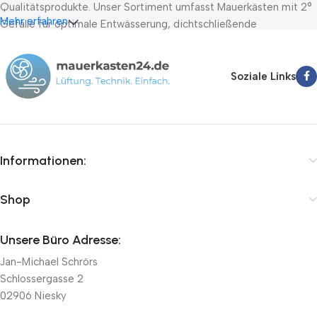
Qualitätsprodukte. Unser Sortiment umfasst Mauerkästen mit 2°
Mehr erfahren
Gefälle für optimale Entwässerung, dichtschließende
Absperrklappen nach DIN EN 1751 Klasse D sowie Stellantriebe
von führenden Herstellern wie Belimo, Lufberg und Joventa. Wir
bieten Ihnen schnelle Lieferung innerhalb von 24-72 Stunden,
Soziale Links
kompetente Fachberatung und faire Preise.
Informationen:
Shop
Unsere Büro Adresse:
Jan-Michael Schrörs
Schlossergasse 2
02906 Niesky