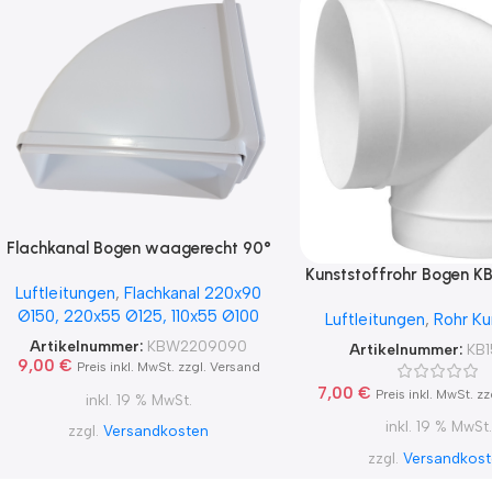
Flachkanal Bogen waagerecht 90°
220×90, 220×55
Kunststoffrohr Bogen KB
Luftleitungen
,
Flachkanal 220x90
90°
Ø150, 220x55 Ø125, 110x55 Ø100
Luftleitungen
,
Rohr Ku
Artikelnummer:
KBW2209090
Artikelnummer:
KB
9,00
€
Preis inkl. MwSt. zzgl. Versand
7,00
€
Preis inkl. MwSt. z
inkl. 19 % MwSt.
inkl. 19 % MwSt.
zzgl.
Versandkosten
zzgl.
Versandkos