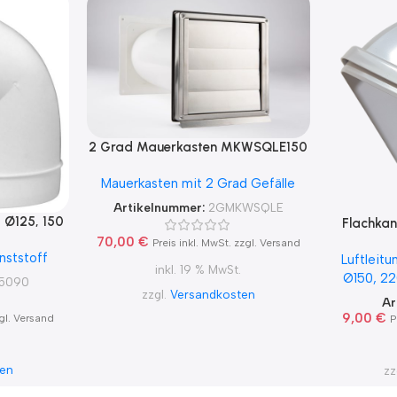
2 Grad Mauerkasten MKWSQLE150
für sicheren Kondensatablauf auch
Mauerkasten mit 2 Grad Gefälle
mit Blower Door Test und Zertifikat
Ø100, 125, 150
Artikelnummer:
2GMKWSQLE
 Ø125, 150
Flachkan
2
70,00
€
Preis inkl. MwSt. zzgl. Versand
nststoff
Luftleitu
inkl. 19 % MwSt.
Ø150, 22
15090
zzgl.
Versandkosten
Ar
9,00
€
zgl. Versand
P
ten
zz