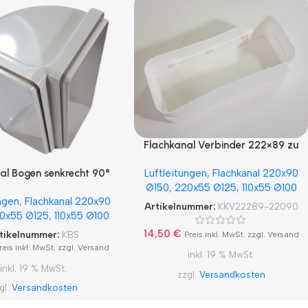
Flachkanal Verbinder 222×89 zu
220×90
al Bogen senkrecht 90°
Luftleitungen
,
Flachkanal 220x90
20×55, 220×90
Ø150, 220x55 Ø125, 110x55 Ø100
ngen
,
Flachkanal 220x90
Artikelnummer:
KKV22289-22090
0x55 Ø125, 110x55 Ø100
14,50
€
tikelnummer:
KBS
Preis inkl. MwSt. zzgl. Versand
reis inkl. MwSt. zzgl. Versand
inkl. 19 % MwSt.
inkl. 19 % MwSt.
zzgl.
Versandkosten
gl.
Versandkosten