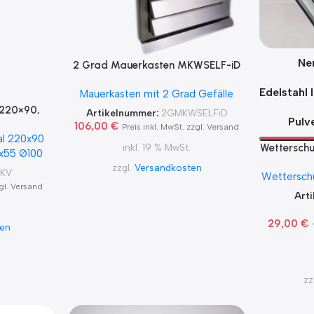
Ne
2 Grad Mauerkasten MKWSELF-iD
für sicheren Kondensatablauf auch
Edelstahl 
Mauerkasten mit 2 Grad Gefälle
mit Blower Door Test und Zertifikat
Ø100, 125, 150 2Grad MKWSELFiD
 220×90,
Artikelnummer:
2GMKWSELFiD
Pulv
106,00
€
Preis inkl. MwSt. zzgl. Versand
al 220x90
Wetterschut
inkl. 19 % MwSt.
0x55 Ø100
Haube oh
zzgl.
Versandkosten
KKV
Wetterschu
Hau
zgl. Versand
Insektensc
Art
29,00
€
ten
zz