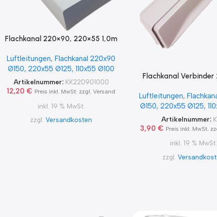
Flachkanal 220×90, 220×55 1,0m
lang
Luftleitungen
,
Flachkanal 220x90
Ø150, 220x55 Ø125, 110x55 Ø100
Flachkanal Verbinder
Artikelnummer:
KK220901000
220×55
12,20
€
Preis inkl. MwSt. zzgl. Versand
Luftleitungen
,
Flachkan
Ø150, 220x55 Ø125, 11
inkl. 19 % MwSt.
Artikelnummer:
zzgl.
Versandkosten
3,90
€
Preis inkl. MwSt. z
inkl. 19 % MwSt.
zzgl.
Versandkos