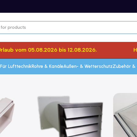
laub vom 05.08.2026 bis 12.08.2026.
Her
Für Lufttechnik
Rohre & Kanäle
Außen- & Wetterschutz
Zubehör & 