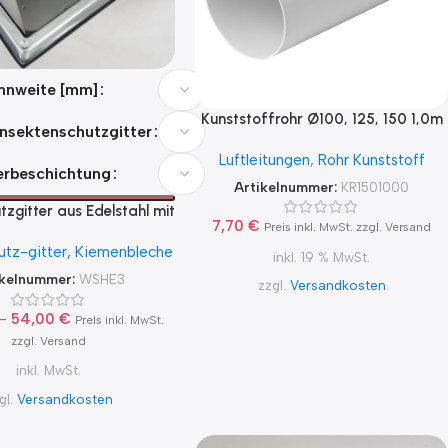
nnweite [mm]
Kunststoffrohr Ø100, 125, 150 1,0m
Insektenschutzgitter
lang
Luftleitungen
,
Rohr Kunststoff
erbeschichtung
Artikelnummer:
KR1501000
zgitter aus Edelstahl mit
7,70
€
Preis inkl. MwSt. zzgl. Versand
ne Klappenblatt in der
tz-gitter, Kiemenbleche
be, mit Edelstahl
inkl. 19 % MwSt.
hutzgitter, für Zuluft und
ikelnummer:
WSHE3
zzgl.
Versandkosten
Abluft
–
54,00
€
Preis inkl. MwSt.
zzgl. Versand
inkl. MwSt.
gl.
Versandkosten