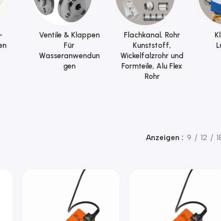
-
Ventile & Klappen
Flachkanal, Rohr
K
en
Für
Kunststoff,
L
Wasseranwendun
Wickelfalzrohr und
gen
Formteile, Alu Flex
Rohr
Anzeigen
9
12
1