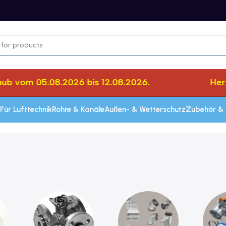
b vom 05.08.2026 bis 12.08.2026.
Herzl
Für Lufttechnik
Rohre & Kanäle
Außen- & Wetterschutz
Zubehör & 