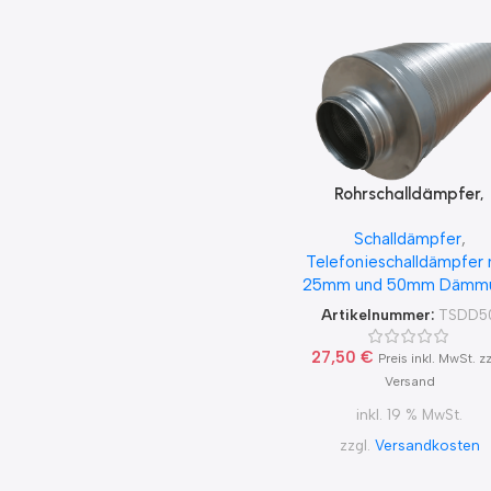
Rohrschalldämpfer,
Telefonieschalldämpfer 
Schalldämpfer
,
Lippendichtung, 50m
Telefonieschalldämpfer 
Packungsstärke, 1000
25mm und 50mm Dämm
lang
Artikelnummer:
TSDD5
27,50
€
Preis inkl. MwSt. zz
Versand
inkl. 19 % MwSt.
zzgl.
Versandkosten