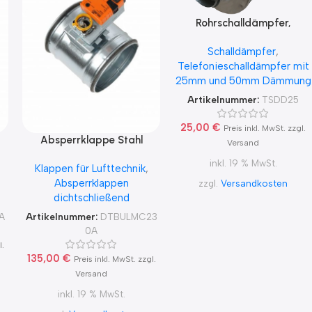
Rohrschalldämpfer,
Telefonieschalldämpfer mit
Schalldämpfer
,
Lippendichtung, 25mm
Telefonieschalldämpfer mit
Packungsstärke, 1000mm
25mm und 50mm Dämmung
lang
Artikelnummer:
TSDD25
25,00
€
Preis inkl. MwSt. zzgl.
Absperrklappe Stahl
Versand
A,
verzinkt mit Belimo
inkl. 19 % MwSt.
Klappen für Lufttechnik
,
LMC230A für 230V
Absperrklappen
zzgl.
Versandkosten
dichtschließend
A
Artikelnummer:
DTBULMC23
0A
l.
135,00
€
Preis inkl. MwSt. zzgl.
Versand
inkl. 19 % MwSt.