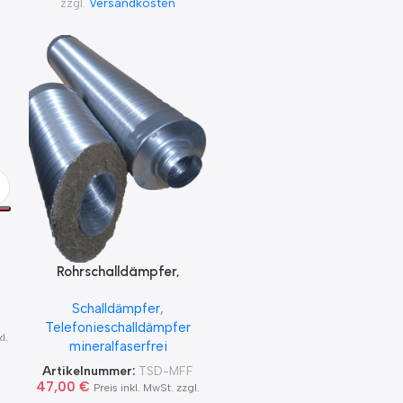
zzgl.
Versandkosten
Rohrschalldämpfer,
m
Telefonieschalldämpfer,
Schalldämpfer
,
50mm, 100mm
Telefonieschalldämpfer
Packungsstärke, 1000mm
l.
mineralfaserfrei
lang, Mineralfaserfrei
Artikelnummer:
TSD-MFF
47,00
€
Preis inkl. MwSt. zzgl.