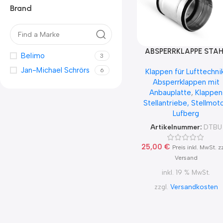
Brand
ABSPERRKLAPPE STAH
Belimo
3
VERZINKT
Jan-Michael Schrörs
6
Klappen für Lufttechni
DICHTSCHLIESSEND
Absperrklappen mit
MANUELL MIT
Anbauplatte
,
Klappen
ANBAUPLATTE FÜR
Stellantriebe, Stellmot
STELLANTRIEB NENNWE
Lufberg
80 – 200
Artikelnummer:
DTBU
25,00
€
Preis inkl. MwSt. z
Versand
inkl. 19 % MwSt.
zzgl.
Versandkosten