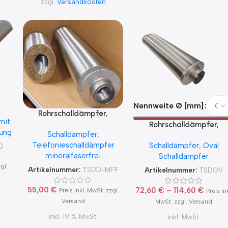
zzgl.
Versandkosten
mit
Nennweite Ø [mm]
m
Rohrschalldämpfer,
mit
mm
Telefonieschalldämpfer mit
Rohrschalldämpfer,
ung
Schalldämpfer
,
Lippendichtung, 50mm
Telefonieschalldämpfer
Telefonieschalldämpfer
Schalldämpfer
,
Oval
Packungsstärke, 1000mm
0
oval , 25mm
mineralfaserfrei
Schalldämpfer
lang, Mineralfaserfrei
Packungsstärke, 1000m
gl.
lang
Artikelnummer:
TSDD-MFF
Artikelnummer:
TSDOV
55,00
€
72,60
€
–
114,60
€
Preis inkl. MwSt. zzgl.
Preis ink
Versand
MwSt. zzgl. Versand
inkl. 19 % MwSt.
inkl. MwSt.