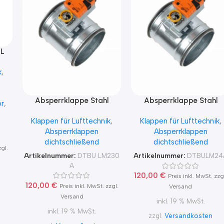
L
k
,
Absperrklappe Stahl
Absperrklappe Stahl
or
,
ITE
verzinkt mit Belimo LM230A
verzinkt mit Belimo LM24
Klappen für Lufttechnik
,
Klappen für Lufttechnik
,
für 230V
LM24A-S für 24V
Absperrklappen
Absperrklappen
dichtschließend
dichtschließend
zgl.
Artikelnummer:
DTBU LM230
Artikelnummer:
DTBULM24
A
120,00
€
Preis inkl. MwSt. zzg
120,00
€
Preis inkl. MwSt. zzgl.
Versand
Versand
inkl. 19 % MwSt.
inkl. 19 % MwSt.
zzgl.
Versandkosten