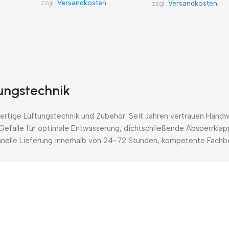
zzgl.
Versandkosten
zzgl.
Versandkosten
tungstechnik
tige Lüftungstechnik und Zubehör. Seit Jahren vertrauen Handwe
Gefälle für optimale Entwässerung, dichtschließende Absperrklap
chnelle Lieferung innerhalb von 24-72 Stunden, kompetente Fachbe