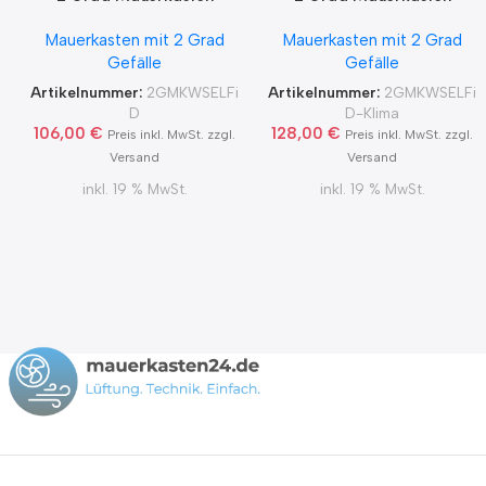
MKWSELF-iD für sicheren
MKWSELF-iD für sicheren
Mauerkasten mit 2 Grad
Mauerkasten mit 2 Grad
Kondensatablauf auch mit
Kondensatablauf für
Gefälle
Gefälle
Blower Door Test und
Klimageräte Ø150 2Grad
Zertifikat Ø100, 125, 150
MKWSELFiD
Artikelnummer:
2GMKWSELFi
Artikelnummer:
2GMKWSELFi
2Grad MKWSELFiD
D
D-Klima
106,00
€
128,00
€
Preis inkl. MwSt. zzgl.
Preis inkl. MwSt. zzgl.
Versand
Versand
inkl. 19 % MwSt.
inkl. 19 % MwSt.