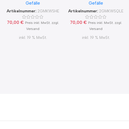
Gefälle
Gefälle
Blower Door Test und
Blower Door Test und
Zertifikat Ø100, 125, 150
Zertifikat Ø100, 125, 150
Artikelnummer:
2GMKWSHE
Artikelnummer:
2GMKWSQLE
70,00
€
70,00
€
Preis inkl. MwSt. zzgl.
Preis inkl. MwSt. zzgl.
Versand
Versand
inkl. 19 % MwSt.
inkl. 19 % MwSt.