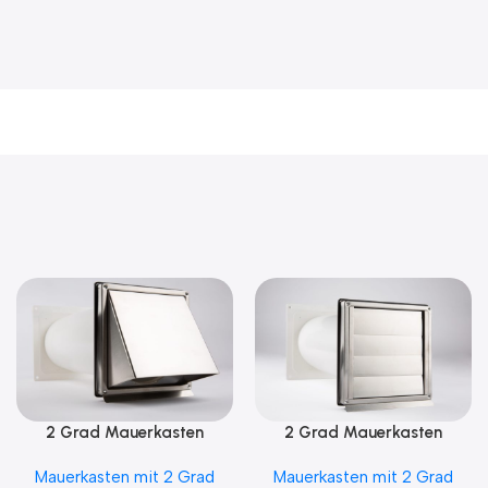
2 Grad Mauerkasten
2 Grad Mauerkasten
MKWSHE für sicheren
MKWSQLE150 für sicheren
Mauerkasten mit 2 Grad
Mauerkasten mit 2 Grad
Kondensatablauf auch mit
Kondensatablauf auch mit