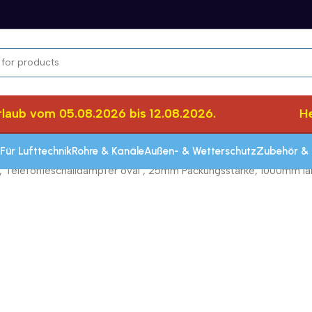
ub vom 05.08.2026 bis 12.08.2026.
Herz
Für Lufttechnik
Rohre & Kanäle
Außen- & Wetterschutz
Zubehör & 
, Telefonieschalldämpfer oval , 25mm Packungsstärke, 1000mm l
Schnelle Lieferung innerhalb von 72 Stun