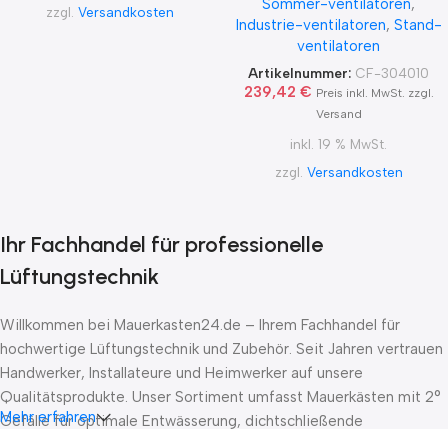
Sommer-ventilatoren
,
zzgl.
Versandkosten
Industrie-ventilatoren
,
Stand-
ventilatoren
Artikelnummer:
CF-304010
239,42
€
Preis inkl. MwSt. zzgl.
Versand
inkl. 19 % MwSt.
zzgl.
Versandkosten
Ihr Fachhandel für professionelle
Lüftungstechnik
Willkommen bei Mauerkasten24.de – Ihrem Fachhandel für
hochwertige Lüftungstechnik und Zubehör. Seit Jahren vertrauen
Handwerker, Installateure und Heimwerker auf unsere
Qualitätsprodukte. Unser Sortiment umfasst Mauerkästen mit 2°
Mehr erfahren
Gefälle für optimale Entwässerung, dichtschließende
Absperrklappen nach DIN EN 1751 Klasse D sowie Stellantriebe