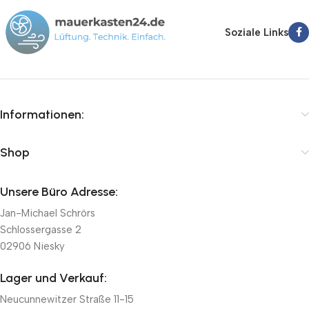
von führenden Herstellern wie Belimo, Lufberg und Joventa. Wir
bieten Ihnen schnelle Lieferung innerhalb von 24-72 Stunden,
Soziale Links
kompetente Fachberatung und faire Preise.
Informationen:
Shop
Unsere Büro Adresse:
Jan-Michael Schrörs
Schlossergasse 2
02906 Niesky
Lager und Verkauf:
Neucunnewitzer Straße 11-15