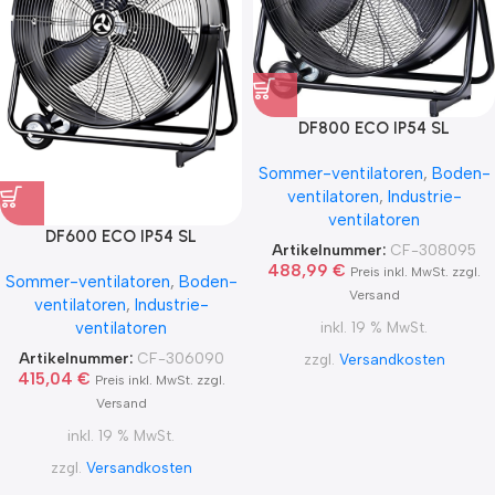
DF800 ECO IP54 SL
Sommer-ventilatoren
,
Boden-
ventilatoren
,
Industrie-
ventilatoren
DF600 ECO IP54 SL
Artikelnummer:
CF-308095
488,99
€
Preis inkl. MwSt. zzgl.
Sommer-ventilatoren
,
Boden-
Versand
ventilatoren
,
Industrie-
ventilatoren
inkl. 19 % MwSt.
Artikelnummer:
CF-306090
zzgl.
Versandkosten
415,04
€
Preis inkl. MwSt. zzgl.
Versand
inkl. 19 % MwSt.
zzgl.
Versandkosten