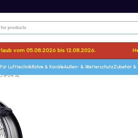
b vom 05.08.2026 bis 12.08.2026.
Herzli
Für Lufttechnik
Rohre & Kanäle
Außen- & Wetterschutz
Zubehör & 
 IP54 SL
Schnelle Lieferung innerhalb von 72 Stun