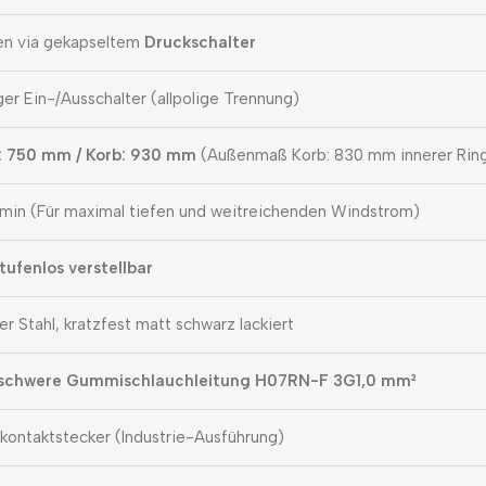
en via gekapseltem
Druckschalter
ger Ein-/Ausschalter (allpolige Trennung)
l: 750 mm / Korb: 930 mm
(Außenmaß Korb: 830 mm innerer Rin
min (Für maximal tiefen und weitreichenden Windstrom)
tufenlos verstellbar
er Stahl, kratzfest matt schwarz lackiert
 schwere Gummischlauchleitung H07RN-F 3G1,0 mm²
kontaktstecker (Industrie-Ausführung)