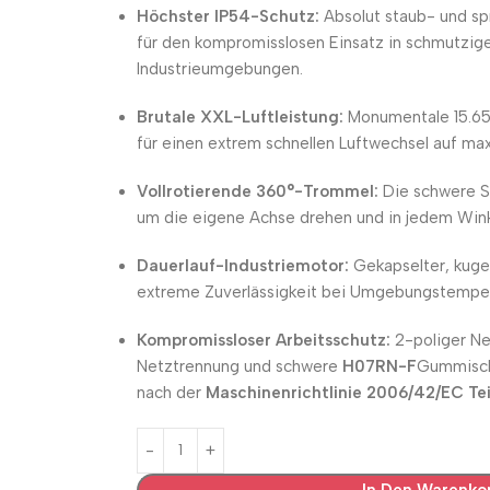
Höchster IP54-Schutz:
Absolut staub- und sp
für den kompromisslosen Einsatz in schmutzig
Industrieumgebungen.
Brutale XXL-Luftleistung:
Monumentale 15.65
für einen extrem schnellen Luftwechsel auf max
Vollrotierende 360°-Trommel:
Die schwere St
um die eigene Achse drehen und in jedem Winke
Dauerlauf-Industriemotor:
Gekapselter, kuge
extreme Zuverlässigkeit bei Umgebungstemper
Kompromissloser Arbeitsschutz:
2-poliger Net
Netztrennung und schwere
H07RN-F
Gummischla
nach der
Maschinenrichtlinie 2006/42/EC Teil
In Den Warenko