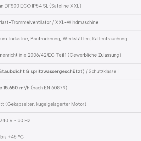
n DF800 ECO IP54 SL (Safeline XXL)
last-Trommelventilator / XXL-Windmaschine
um-Industrie, Bautrocknung, Werkstätten, Kaltentrauchung
nenrichtlinie 2006/42/EC Teil 1 (Gewerbliche Zulassung)
Staubdicht & spritzwassergeschützt)
/ Schutzklasse I
e 15.650 m³/h
(nach EN 60879)
tt (Gekapselter, kugelgelagerter Motor)
240 V ~ 50 Hz
 bis +45 °C