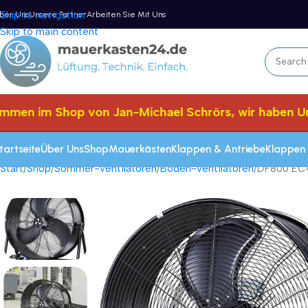
Skip to navigation
ber Uns
Unsere Partner
Arbeiten Sie Mit Uns
Skip to main content
en im Shop von Jan-Michael Schrörs, wir haben Urlau
tartseite
Über Uns
Shop
Mauerkästen
Klappen & Antriebe
Klappen 
Start
Shop
Sommer-ventilatoren
Boden-ventilatoren
DF800 ECO