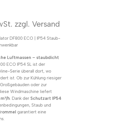
wSt. zzgl. Versand
lator DF800 ECO | IP54 Staub-
chwenkbar
che Luftmassen – staubdicht
0 ECO IP54 SL ist der
line-Serie
überall dort, wo
rt ist. Ob zur Kühlung riesiger
on Großgebäuden oder zur
iese Windmaschine liefert
 m³/h
. Dank der
Schutzart IP54
lenbedingungen, Staub und
 Trommel
garantiert eine
ms.