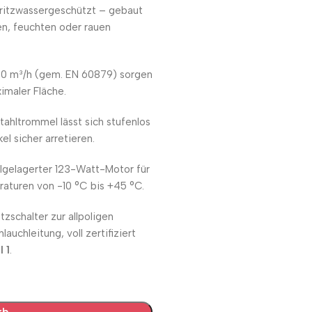
ritzwassergeschützt – gebaut
en, feuchten oder rauen
0 m³/h (gem. EN 60879) sorgen
imaler Fläche.
ahltrommel lässt sich stufenlos
l sicher arretieren.
lgelagerter 123-Watt-Motor für
aturen von -10 °C bis +45 °C.
zschalter zur allpoligen
uchleitung, voll zertifiziert
 1
.
rb