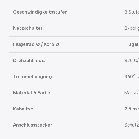
Geschwindigkeitsstufen
3 Stuf
Netzschalter
2-poli
Flügelrad Ø / Korb Ø
Flüge
Drehzahl max.
870 U/
Trommelneigung
360° s
Material & Farbe
Massiv
Kabeltyp
2,5 m
Anschlussstecker
Schutz