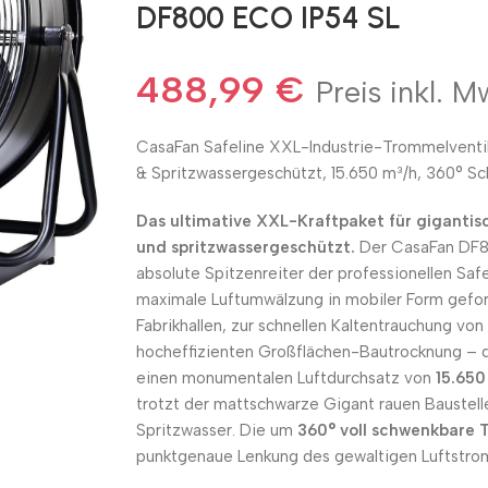
DF800 ECO IP54 SL
488,99
€
Preis inkl. M
CasaFan Safeline XXL-Industrie-Trommelventi
& Spritzwassergeschützt, 15.650 m³/h, 360° S
Das ultimative XXL-Kraftpaket für gigantis
und spritzwassergeschützt.
Der CasaFan DF80
absolute Spitzenreiter der professionellen
Safe
maximale Luftumwälzung in mobiler Form geforde
Fabrikhallen, zur schnellen Kaltentrauchung v
hocheffizienten Großflächen-Bautrocknung – d
einen monumentalen Luftdurchsatz von
15.650
trotzt der mattschwarze Gigant rauen Baustel
Spritzwasser. Die um
360° voll schwenkbare
punktgenaue Lenkung des gewaltigen Luftstro