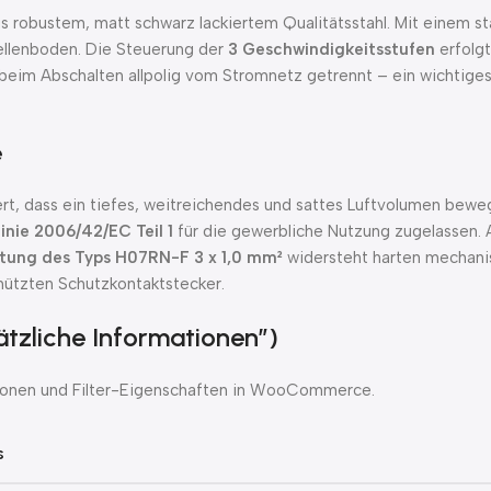
robustem, matt schwarz lackiertem Qualitätsstahl. Mit einem st
tellenboden. Die Steuerung der
3 Geschwindigkeitsstufen
erfolgt
 beim Abschalten allpolig vom Stromnetz getrennt – ein wichtiges
e
rt, dass ein tiefes, weitreichendes und sattes Luftvolumen bewe
inie 2006/42/EC Teil 1
für die gewerbliche Nutzung zugelassen. 
tung des Typs H07RN-F 3 x 1,0 mm²
widersteht harten mechani
hützten Schutzkontaktstecker.
ätzliche Informationen”)
ationen und Filter-Eigenschaften in WooCommerce.
s