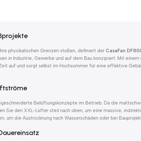
ßprojekte
hre physikalischen Grenzen stoßen, definiert der
CasaFan DF800
ben in Industrie, Gewerbe und auf dem Bau konzipiert. Mit einem
r Zeit auf und sorgt selbst im Hochsommer für eine effektive Geb
uftströme
geschneiderte Belüftungskonzepte im Betrieb. Da die mattschwa
chten Sie den XXL-Lüfter steil nach oben, um eine massive, indirek
den, um die Austrocknung nach Wasserschäden oder bei Bauprojek
 Dauereinsatz