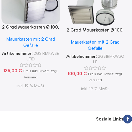
2 Grad Mauerkasten Ø 100,
2 Grad Mauerkasten Ø 100,
125, 150 Rohr Set Edelstahl
125, 150 Rohr Set Edelstahl
Mauerkasten mit 2 Grad
Dunstabzug
Mauerkasten mit 2 Grad
Dunstabzug
Gefälle
Rückstauklappe 2GS1-R-
Gefälle
Rückstauklappe 2GS1-R-
MKWSELFiD, runter zur
Artikelnummer:
2GS1RMKWSE
MKWSQLE, runter zur
Artikelnummer:
2GS1RMKWSQ
Haube mit Aluflex
LFiD
Haube mit Aluflex
LE
135,00
€
Preis inkl. MwSt. zzgl.
100,00
€
Preis inkl. MwSt. zzgl.
Versand
Versand
inkl. 19 % MwSt.
inkl. 19 % MwSt.
Soziale Links