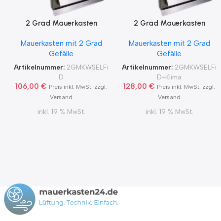
2 Grad Mauerkasten
2 Grad Mauerkasten
MKWSELF-iD für sicheren
MKWSELF-iD für sicheren
Mauerkasten mit 2 Grad
Mauerkasten mit 2 Grad
Kondensatablauf auch mit
Kondensatablauf für
Gefälle
Gefälle
Blower Door Test und
Klimageräte Ø150 2Grad
Zertifikat Ø100, 125, 150
MKWSELFiD
Artikelnummer:
2GMKWSELFi
Artikelnummer:
2GMKWSELFi
2Grad MKWSELFiD
D
D-Klima
106,00
€
128,00
€
Preis inkl. MwSt. zzgl.
Preis inkl. MwSt. zzgl.
Versand
Versand
inkl. 19 % MwSt.
inkl. 19 % MwSt.