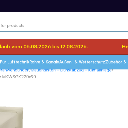
ub vom 05.08.2026 bis 12.08.2026.
Herzl
Für Lufttechnik
Rohre & Kanäle
Außen- & Wetterschutz
Zubehör & 
seranwendungen
Mauerkasten - Dunstabzug - Klimaanlage
appe MKWSGK220x90
Schnelle Lieferung innerhalb von 72 Stun