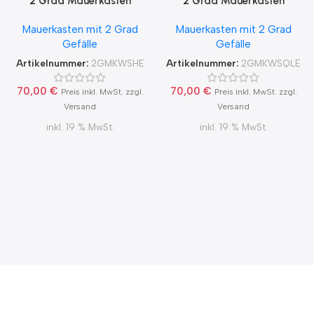
2 Grad Mauerkasten
2 Grad Mauerkasten
MKWSHE für sicheren
MKWSQLE150 für sicheren
Mauerkasten mit 2 Grad
Mauerkasten mit 2 Grad
Kondensatablauf auch mit
Kondensatablauf auch mit
Gefälle
Gefälle
Blower Door Test und
Blower Door Test und
Zertifikat Ø100, 125, 150
Zertifikat Ø100, 125, 150
Artikelnummer:
2GMKWSHE
Artikelnummer:
2GMKWSQLE
70,00
€
70,00
€
Preis inkl. MwSt. zzgl.
Preis inkl. MwSt. zzgl.
Versand
Versand
inkl. 19 % MwSt.
inkl. 19 % MwSt.