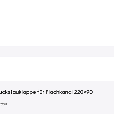
ückstauklappe für Flachkanal 220×90
tter