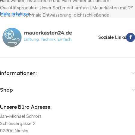
Handwerker, Installateure und Heimwerker auf unsere
Qualitätsprodukte. Unser Sortiment umfasst Mauerkästen mit 2°
Mehr erfahren
Gefälle für optimale Entwässerung, dichtschließende
Absperrklappen nach DIN EN 1751 Klasse D sowie Stellantriebe
von führenden Herstellern wie Belimo, Lufberg und Joventa. Wir
bieten Ihnen schnelle Lieferung innerhalb von 24-72 Stunden,
Soziale Links
kompetente Fachberatung und faire Preise.
Informationen:
Shop
Unsere Büro Adresse:
Jan-Michael Schrörs
Schlossergasse 2
02906 Niesky