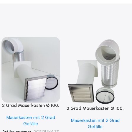
2 Grad Mauerkasten Ø 100,
2 Grad Mauerkasten Ø 100,
125, 150 Rohr Set Edelstahl
125, 150 Rohr Set Edelstahl
Mauerkasten mit 2 Grad
Dunstabzug
Mauerkasten mit 2 Grad
Dunstabzug
Gefälle
Rückstauklappe 2GS1-R-
Gefälle
Rückstauklappe 2GS1-R-
MKWSELFiD, runter zur
Artikelnummer:
2GS1RMKWSE