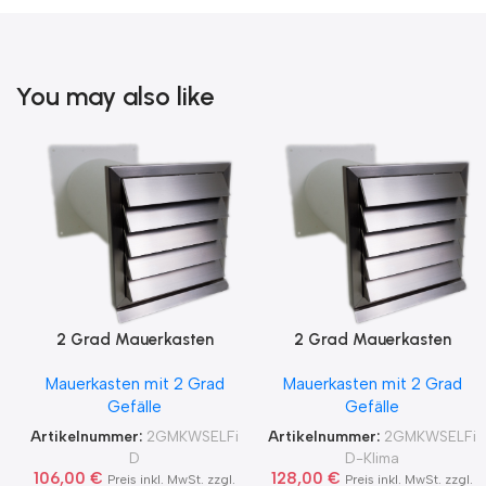
You may also like
2 Grad Mauerkasten
2 Grad Mauerkasten
MKWSELF-iD für sicheren
MKWSELF-iD für sicheren
Mauerkasten mit 2 Grad
Mauerkasten mit 2 Grad
Kondensatablauf auch mit
Kondensatablauf für
Gefälle
Gefälle
Blower Door Test und
Klimageräte Ø150 2Grad
Zertifikat Ø100, 125, 150
MKWSELFiD
Artikelnummer:
2GMKWSELFi
Artikelnummer:
2GMKWSELFi
2Grad MKWSELFiD
D
D-Klima
106,00
€
128,00
€
Preis inkl. MwSt. zzgl.
Preis inkl. MwSt. zzgl.