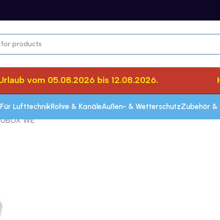
laub vom 05.08.2026 bis 12.08.2026.
Her
Für Lufttechnik
Rohre & Kanäle
Außen- & Wetterschutz
Zubehör & 
CUBOX WE
Schnelle Lieferung innerhalb von 72 Stun