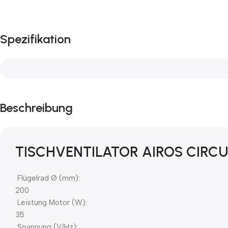
Spezifikation
Beschreibung
TISCHVENTILATOR AIROS CIRC
Flügelrad Ø (mm):
200
Leistung Motor (W):
35
Spannung (V/Hz):