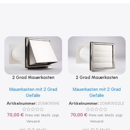
2 Grad Mauerkasten
2 Grad Mauerkasten
MKWSHE für sicheren
MKWSQLE150 für sicheren
Mauerkasten mit 2 Grad
Mauerkasten mit 2 Grad
Kondensatablauf auch mit
Kondensatablauf auch mit
Gefälle
Gefälle
Blower Door Test und
Blower Door Test und
Zertifikat Ø100, 125, 150
Zertifikat Ø100, 125, 150
Artikelnummer:
2GMKWSHE
Artikelnummer:
2GMKWSQLE
70,00
€
70,00
€
Preis inkl. MwSt. zzgl.
Preis inkl. MwSt. zzgl.
Versand
Versand
inkl. 19 % MwSt.
inkl. 19 % MwSt.