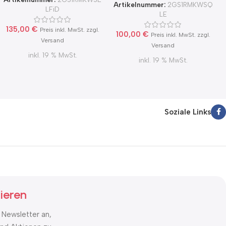
MKWSQLE, runter zur
Artikelnummer:
2GS1RMKWSQ
Haube mit Aluflex
LFiD
Haube mit Aluflex
LE
135,00
€
Preis inkl. MwSt. zzgl.
100,00
€
Preis inkl. MwSt. zzgl.
Versand
Versand
inkl. 19 % MwSt.
inkl. 19 % MwSt.
Soziale Links
ieren
 Newsletter an,