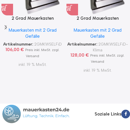
2 Grad Mauerkasten
2 Grad Mauerkasten
MKWSELF-iD für sicheren
MKWSELF-iD für sicheren
Mauerkasten mit 2 Grad
Mauerkasten mit 2 Grad
Kondensatablauf auch mit
Kondensatablauf für
Gefälle
Gefälle
Blower Door Test und
Klimageräte Ø150 2Grad
Zertifikat Ø100, 125, 150
MKWSELFiD
Artikelnummer:
2GMKWSELFiD
Artikelnummer:
2GMKWSELFiD-
2Grad MKWSELFiD
106,00
€
Klima
Preis inkl. MwSt. zzgl.
128,00
€
Preis inkl. MwSt. zzgl.
Versand
Versand
inkl. 19 % MwSt.
inkl. 19 % MwSt.
Soziale Links