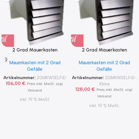
2 Grad Mauerkasten
2 Grad Mauerkasten
MKWSELF-iD für sicheren
MKWSELF-iD für sicheren
Mauerkasten mit 2 Grad
Mauerkasten mit 2 Grad
Kondensatablauf auch mit
Kondensatablauf für
Gefälle
Gefälle
Blower Door Test und
Klimageräte Ø150 2Grad
Zertifikat Ø100, 125, 150
MKWSELFiD
Artikelnummer:
2GMKWSELFiD
Artikelnummer:
2GMKWSELFiD-
2Grad MKWSELFiD
106,00
€
Klima
Preis inkl. MwSt. zzgl.
128,00
€
Preis inkl. MwSt. zzgl.
Versand
Versand
inkl. 19 % MwSt.
inkl. 19 % MwSt.