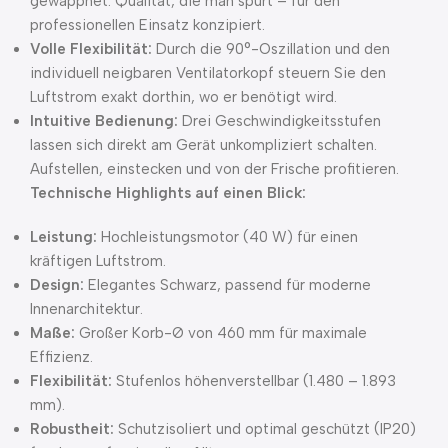
gewappnet. Qualität, die man spürt – für den
professionellen Einsatz konzipiert.
Volle Flexibilität:
Durch die 90°-Oszillation und den
individuell neigbaren Ventilatorkopf steuern Sie den
Luftstrom exakt dorthin, wo er benötigt wird.
Intuitive Bedienung:
Drei Geschwindigkeitsstufen
lassen sich direkt am Gerät unkompliziert schalten.
Aufstellen, einstecken und von der Frische profitieren.
Technische Highlights auf einen Blick:
Leistung:
Hochleistungsmotor (40 W) für einen
kräftigen Luftstrom.
Design:
Elegantes Schwarz, passend für moderne
Innenarchitektur.
Maße:
Großer Korb-Ø von 460 mm für maximale
Effizienz.
Flexibilität:
Stufenlos höhenverstellbar (1.480 – 1.893
mm).
Robustheit:
Schutzisoliert und optimal geschützt (IP20)