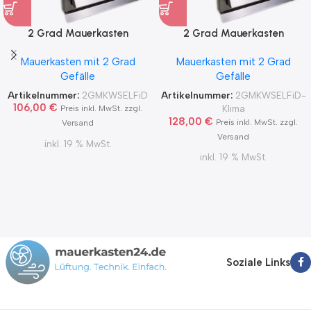
2 Grad Mauerkasten
2 Grad Mauerkasten
MKWSELF-iD für sicheren
MKWSELF-iD für sicheren
Mauerkasten mit 2 Grad
Mauerkasten mit 2 Grad
Kondensatablauf auch mit
Kondensatablauf für
Gefälle
Gefälle
Blower Door Test und
Klimageräte Ø150 2Grad
Zertifikat Ø100, 125, 150
MKWSELFiD
Artikelnummer:
2GMKWSELFiD
Artikelnummer:
2GMKWSELFiD-
2Grad MKWSELFiD
106,00
€
Klima
Preis inkl. MwSt. zzgl.
128,00
€
Preis inkl. MwSt. zzgl.
Versand
Versand
inkl. 19 % MwSt.
inkl. 19 % MwSt.
Soziale Links