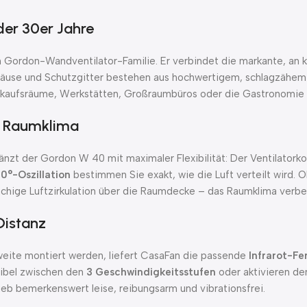
 der 30er Jahre
 Gordon-Wandventilator-Familie. Er verbindet die markante, an k
Gehäuse und Schutzgitter bestehen aus hochwertigem, schlagzähe
Verkaufsräume, Werkstätten, Großraumbüros oder die Gastronomie 
es Raumklima
änzt der Gordon W 40 mit maximaler Flexibilität: Der Ventilatorko
0°-Oszillation
bestimmen Sie exakt, wie die Luft verteilt wird. Ob
chige Luftzirkulation über die Raumdecke – das Raumklima verbes
Distanz
weite montiert werden, liefert CasaFan die passende
Infrarot-F
xibel zwischen den
3 Geschwindigkeitsstufen
oder aktivieren de
rieb bemerkenswert leise, reibungsarm und vibrationsfrei.