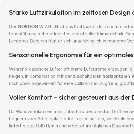
Starke Luftzirkulation im zeitlosen Design
Der
GORDON W 40 LG
ist das Kraftpaket der renommierten
Linienführung mit modernster, industrieller Klimatechnik. 
Lichtgrau. Dadurch fügt er sich unaufdringlich in moderne 
Sensationelle Ergonomie für ein optimal
Während klassische Lüfter oft starre Luftströme erzeugen, gl
neigen. In Kombination mit der zuschaltbaren
horizontalen 9
nach oben angewinkelt für eine vollkommen zugfreie, großflä
Voller Komfort – sicher gesteuert aus der 
Da Wandventilatoren meist oberhalb der direkten Griffreich
bequem vom Arbeitsplatz oder Tresen aus ein, wechseln fle
liefert bis zu 1.145 U/min und arbeitet im täglichen Dauerbet