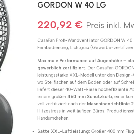
GORDON W 40 LG
220,92
€
Preis inkl. M
CasaFan Profi-Wandventilator GORDON W 40
Fernbedienung, Lichtgrau (Gewerbe-zertifizier
Maximale Performance auf Augenhöhe – plat
gewerblich zertifiziert.
Der CasaFan GORDON 
leistungsstarke XXL-Modell unter den Design-W
wo Stellflächen auf dem Boden oder auf Schre
liefert dieser 40-Watt-Riese hocheffiziente A
einem großen
460 mm Schutzkorb
, einer ko
voll zertifiziert nach der
Maschinenrichtlinie 2
Hitzestress in weitläufigen Büros, Produktionss
Handumdrehen.
Satte XXL-Luftleistung:
Großer 400 mm Flüge