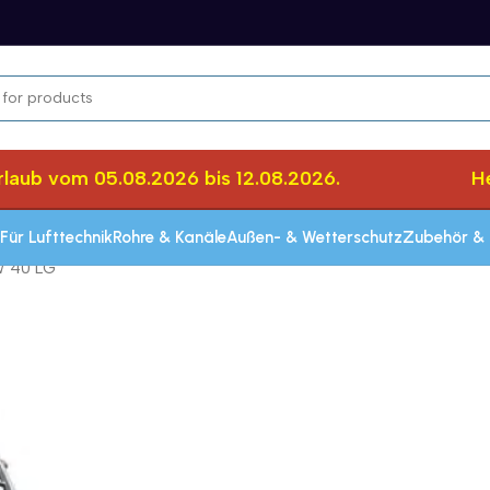
ub vom 05.08.2026 bis 12.08.2026.
Herzl
Für Lufttechnik
Rohre & Kanäle
Außen- & Wetterschutz
Zubehör & 
 40 LG
Schnelle Lieferung innerhalb von 72 Stun