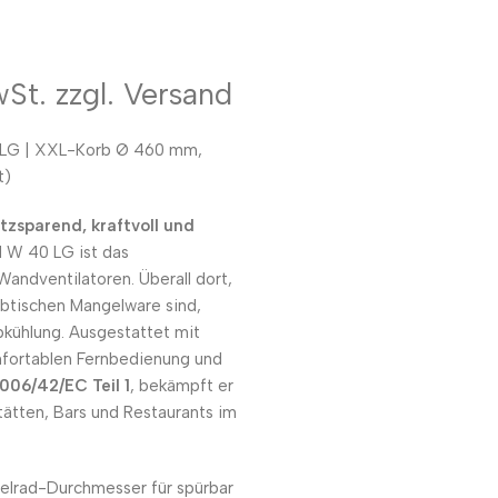
wSt. zzgl. Versand
 LG | XXL-Korb Ø 460 mm,
t)
zsparend, kraftvoll und
W 40 LG ist das
andventilatoren. Überall dort,
ibtischen Mangelware sind,
bkühlung. Ausgestattet mit
mfortablen Fernbedienung und
006/42/EC Teil 1
, bekämpft er
tätten, Bars und Restaurants im
lrad-Durchmesser für spürbar