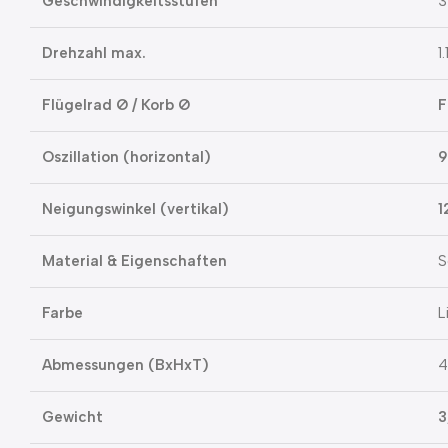
Geschwindigkeitsstufen
3
Drehzahl max.
1
Flügelrad Ø / Korb Ø
F
Oszillation (horizontal)
9
Neigungswinkel (vertikal)
1
Material & Eigenschaften
S
Farbe
L
Abmessungen (BxHxT)
4
Gewicht
3