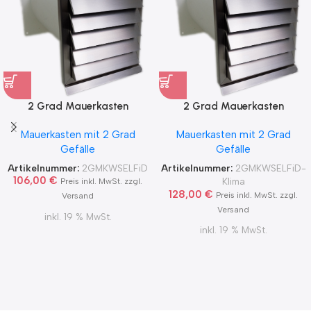
2 Grad Mauerkasten
2 Grad Mauerkasten
MKWSELF-iD für sicheren
MKWSELF-iD für sicheren
Mauerkasten mit 2 Grad
Mauerkasten mit 2 Grad
Kondensatablauf auch mit
Kondensatablauf für
Gefälle
Gefälle
Blower Door Test und
Klimageräte Ø150 2Grad
Zertifikat Ø100, 125, 150
MKWSELFiD
Artikelnummer:
2GMKWSELFiD
Artikelnummer:
2GMKWSELFiD-
2Grad MKWSELFiD
106,00
€
Klima
Preis inkl. MwSt. zzgl.
128,00
€
Preis inkl. MwSt. zzgl.
Versand
Versand
inkl. 19 % MwSt.
inkl. 19 % MwSt.