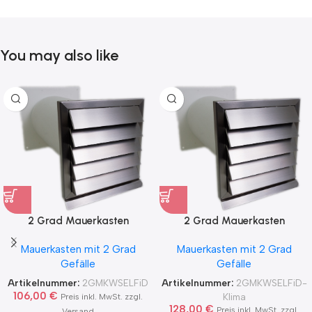
You may also like
2 Grad Mauerkasten
2 Grad Mauerkasten
MKWSELF-iD für sicheren
MKWSELF-iD für sicheren
Mauerkasten mit 2 Grad
Mauerkasten mit 2 Grad
Kondensatablauf auch mit
Kondensatablauf für
Gefälle
Gefälle
Blower Door Test und
Klimageräte Ø150 2Grad
Zertifikat Ø100, 125, 150
MKWSELFiD
Artikelnummer:
2GMKWSELFiD
Artikelnummer:
2GMKWSELFiD-
2Grad MKWSELFiD
106,00
€
Klima
Preis inkl. MwSt. zzgl.
128,00
€
Preis inkl. MwSt. zzgl.
Versand