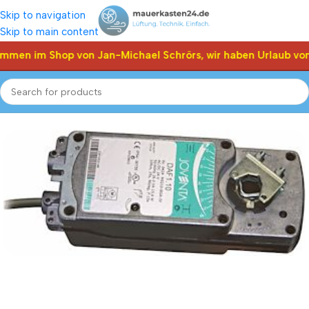
Skip to navigation
Skip to main content
ommen im Shop von Jan-Michael Schrörs, wir haben Urlaub vom
nta
Joventa Springback Stellantriebe mit Federrücklauf 20Nm
Schnelle Lieferung innerhalb von 72 Stunden