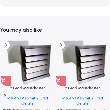
You may also like
2 Grad Mauerkasten
2 Grad Mauerkasten
MKWSELF-iD für sicheren
MKWSELF-iD für sicheren
Mauerkasten mit 2 Grad
Mauerkasten mit 2 Grad
Kondensatablauf auch mit
Kondensatablauf für
Gefälle
Gefälle
Blower Door Test und
Klimageräte Ø150 2Grad
Zertifikat Ø100, 125, 150
MKWSELFiD
Artikelnummer:
2GMKWSELFiD
Artikelnummer:
2GMKWSELFiD-