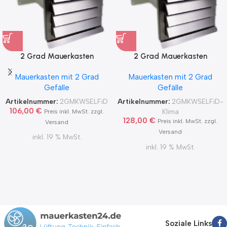
2 Grad Mauerkasten
2 Grad Mauerkasten
MKWSELF-iD für sicheren
MKWSELF-iD für sicheren
Mauerkasten mit 2 Grad
Mauerkasten mit 2 Grad
Kondensatablauf auch mit
Kondensatablauf für
Gefälle
Gefälle
Blower Door Test und
Klimageräte Ø150 2Grad
Zertifikat Ø100, 125, 150
MKWSELFiD
Artikelnummer:
2GMKWSELFiD
Artikelnummer:
2GMKWSELFiD-
2Grad MKWSELFiD
106,00
€
Klima
Preis inkl. MwSt. zzgl.
128,00
€
Preis inkl. MwSt. zzgl.
Versand
Versand
inkl. 19 % MwSt.
inkl. 19 % MwSt.
Soziale Links