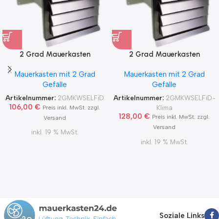
2 Grad Mauerkasten
2 Grad Mauerkasten
MKWSELF-iD für sicheren
MKWSELF-iD für sicheren
Mauerkasten mit 2 Grad
Mauerkasten mit 2 Grad
Kondensatablauf auch mit
Kondensatablauf für
Gefälle
Gefälle
Blower Door Test und
Klimageräte Ø150 2Grad
Zertifikat Ø100, 125, 150
MKWSELFiD
Artikelnummer:
2GMKWSELFiD
Artikelnummer:
2GMKWSELFiD-
2Grad MKWSELFiD
106,00
€
Klima
Preis inkl. MwSt. zzgl.
128,00
€
Preis inkl. MwSt. zzgl.
Versand
Versand
inkl. 19 % MwSt.
inkl. 19 % MwSt.
Soziale Links