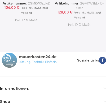
Zertifikat Ø100, 125, 150
MKWSELFiD
Artikelnummer:
2GMKWSELFiD
Artikelnummer:
2GMKWSELFiD-
2Grad MKWSELFiD
106,00
€
Klima
Preis inkl. MwSt. zzgl.
128,00
€
Preis inkl. MwSt. zzgl.
Versand
Versand
inkl. 19 % MwSt.
inkl. 19 % MwSt.
Soziale Links
Informationen:
Shop