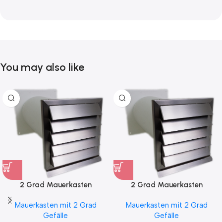
You may also like
2 Grad Mauerkasten
2 Grad Mauerkasten
MKWSELF-iD für sicheren
MKWSELF-iD für sicheren
Mauerkasten mit 2 Grad
Mauerkasten mit 2 Grad
Kondensatablauf auch mit
Kondensatablauf für
Gefälle
Gefälle
Blower Door Test und
Klimageräte Ø150 2Grad