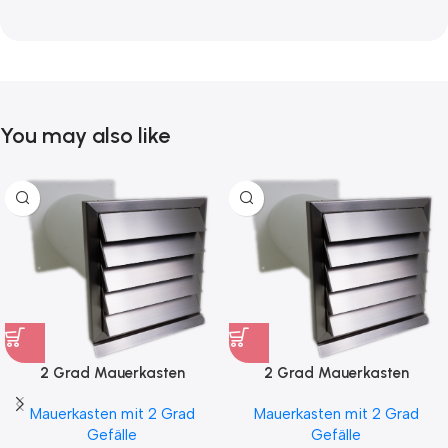
You may also like
2 Grad Mauerkasten
2 Grad Mauerkasten
MKWSELF-iD für sicheren
MKWSELF-iD für sicheren
Mauerkasten mit 2 Grad
Mauerkasten mit 2 Grad
Kondensatablauf auch mit
Kondensatablauf für
Gefälle
Gefälle
Blower Door Test und
Klimageräte Ø150 2Grad