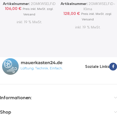
Zertifikat Ø100, 125, 150
MKWSELFiD
Artikelnummer:
2GMKWSELFiD
Artikelnummer:
2GMKWSELFiD-
2Grad MKWSELFiD
106,00
€
Klima
Preis inkl. MwSt. zzgl.
128,00
€
Preis inkl. MwSt. zzgl.
Versand
Versand
inkl. 19 % MwSt.
inkl. 19 % MwSt.
Soziale Links
Informationen:
Shop