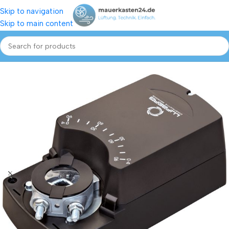
Skip to navigation
Skip to main content
Start
Shop
Klappen Stellantriebe, Stellmotor
Lufberg