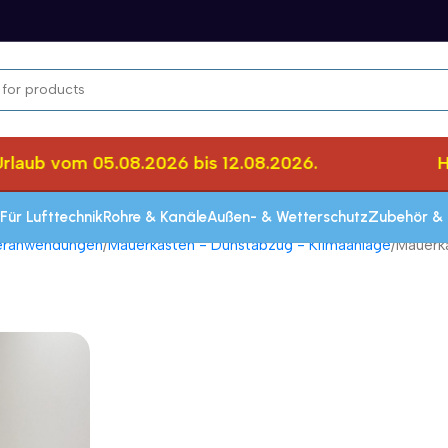
ub vom 05.08.2026 bis 12.08.2026.
Herz
Für Lufttechnik
Rohre & Kanäle
Außen- & Wetterschutz
Zubehör & 
seranwendungen
Mauerkasten - Dunstabzug - Klimaanlage
Mauerka
Schnelle Lieferung innerhalb von 72 Stun