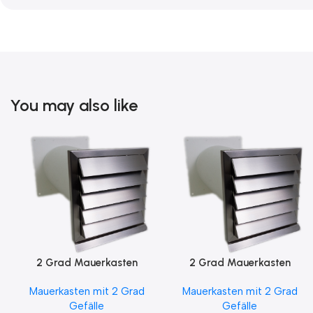
You may also like
2 Grad Mauerkasten
2 Grad Mauerkasten
MKWSELF-iD für sicheren
MKWSELF-iD für sicheren
Mauerkasten mit 2 Grad
Mauerkasten mit 2 Grad
Kondensatablauf auch mit
Kondensatablauf für
Gefälle
Gefälle
Blower Door Test und
Klimageräte Ø150 2Grad