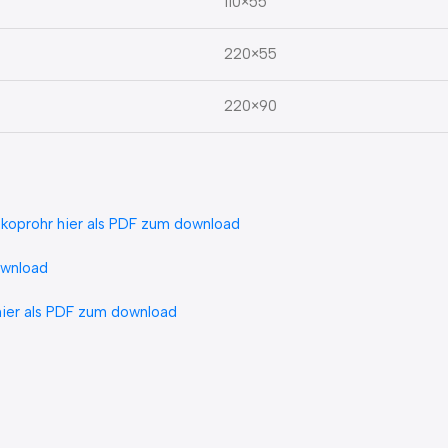
110×55
220×55
220×90
skoprohr hier als PDF zum download
ownload
hier als PDF zum download