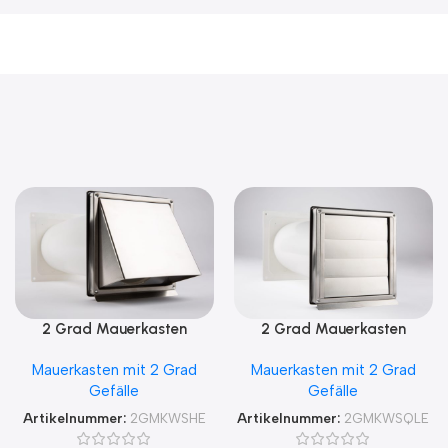
2 Grad Mauerkasten
2 Grad Mauerkasten
MKWSHE für sicheren
MKWSQLE150 für sicheren
Mauerkasten mit 2 Grad
Mauerkasten mit 2 Grad
Kondensatablauf auch mit
Kondensatablauf auch mit
Gefälle
Gefälle
Blower Door Test und
Blower Door Test und
Zertifikat Ø100, 125, 150
Zertifikat Ø100, 125, 150
Artikelnummer:
2GMKWSHE
Artikelnummer:
2GMKWSQLE