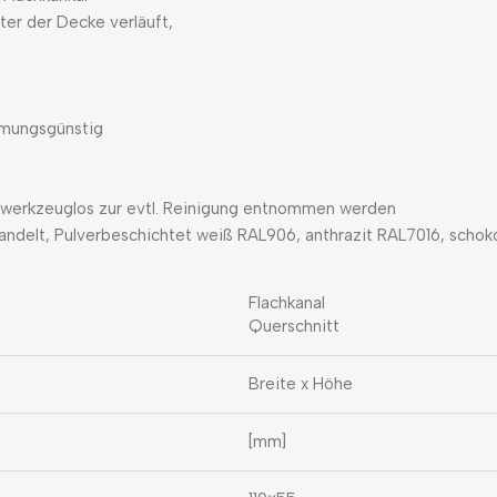
ter der Decke verläuft,
ömungsgünstig
n werkzeuglos zur evtl. Reinigung entnommen werden
handelt, Pulverbeschichtet weiß RAL906, anthrazit RAL7016, schok
Flachkanal
Querschnitt
Breite x Höhe
[mm]