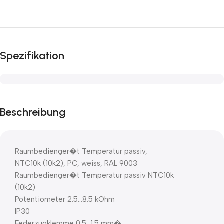
Spezifikation
Beschreibung
Raumbedienger�t Temperatur passiv,
NTC10k (10k2), PC, weiss, RAL 9003
Raumbedienger�t Temperatur passiv NTC10k
(10k2)
Potentiometer 2.5…8.5 kOhm
IP30
Federzugklemme 0.5…1.5 mm�