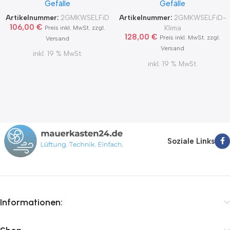
Gefälle
Gefälle
Blower Door Test und
Klimageräte Ø150 2Grad
Zertifikat Ø100, 125, 150
MKWSELFiD
Artikelnummer:
2GMKWSELFiD
Artikelnummer:
2GMKWSELFiD-
2Grad MKWSELFiD
106,00
€
Klima
Preis inkl. MwSt. zzgl.
128,00
€
Preis inkl. MwSt. zzgl.
Versand
Versand
inkl. 19 % MwSt.
inkl. 19 % MwSt.
Soziale Links
Informationen: