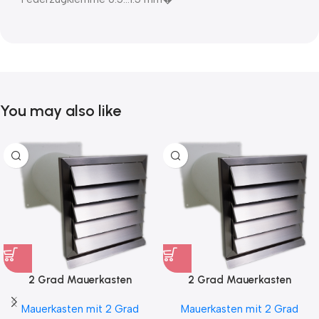
You may also like
2 Grad Mauerkasten
2 Grad Mauerkasten
MKWSELF-iD für sicheren
MKWSELF-iD für sicheren
Mauerkasten mit 2 Grad
Mauerkasten mit 2 Grad
Kondensatablauf auch mit
Kondensatablauf für