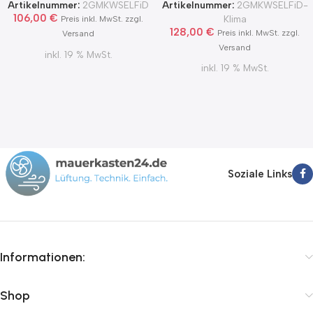
Zertifikat Ø100, 125, 150
MKWSELFiD
Artikelnummer:
2GMKWSELFiD
Artikelnummer:
2GMKWSELFiD-
2Grad MKWSELFiD
106,00
€
Klima
Preis inkl. MwSt. zzgl.
128,00
€
Preis inkl. MwSt. zzgl.
Versand
Versand
inkl. 19 % MwSt.
inkl. 19 % MwSt.
Soziale Links
Informationen:
Shop