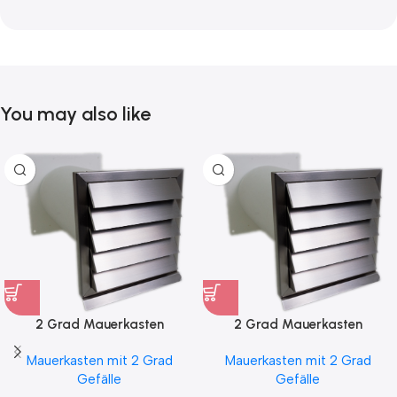
You may also like
2 Grad Mauerkasten
2 Grad Mauerkasten
MKWSELF-iD für sicheren
MKWSELF-iD für sicheren
Mauerkasten mit 2 Grad
Mauerkasten mit 2 Grad
Kondensatablauf auch mit
Kondensatablauf für
Gefälle
Gefälle
Blower Door Test und
Klimageräte Ø150 2Grad