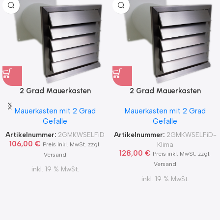
2 Grad Mauerkasten
2 Grad Mauerkasten
MKWSELF-iD für sicheren
MKWSELF-iD für sicheren
Mauerkasten mit 2 Grad
Mauerkasten mit 2 Grad
Kondensatablauf auch mit
Kondensatablauf für
Gefälle
Gefälle
Blower Door Test und
Klimageräte Ø150 2Grad
Zertifikat Ø100, 125, 150
MKWSELFiD
Artikelnummer:
2GMKWSELFiD
Artikelnummer:
2GMKWSELFiD-
2Grad MKWSELFiD
106,00
€
Klima
Preis inkl. MwSt. zzgl.
128,00
€
Preis inkl. MwSt. zzgl.
Versand
Versand
inkl. 19 % MwSt.
inkl. 19 % MwSt.