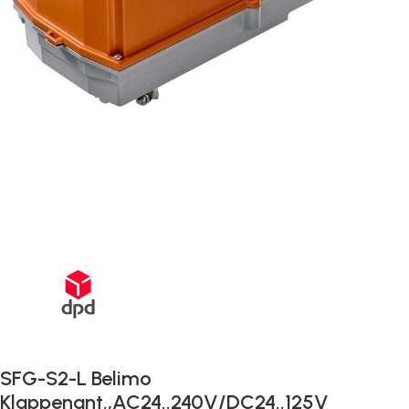
Schnelle Lieferung innerhalb von 72 Stunden
SFG-S2-L Belimo
Klappenant.,AC24..240V/DC24..125V