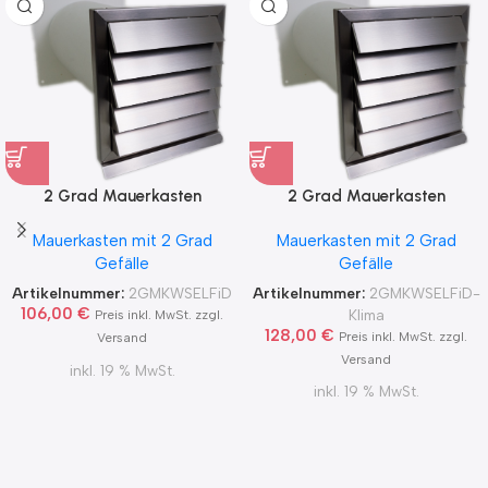
2 Grad Mauerkasten
2 Grad Mauerkasten
MKWSELF-iD für sicheren
MKWSELF-iD für sicheren
Mauerkasten mit 2 Grad
Mauerkasten mit 2 Grad
Kondensatablauf auch mit
Kondensatablauf für
Gefälle
Gefälle
Blower Door Test und
Klimageräte Ø150 2Grad
Zertifikat Ø100, 125, 150
MKWSELFiD
Artikelnummer:
2GMKWSELFiD
Artikelnummer:
2GMKWSELFiD-
2Grad MKWSELFiD
106,00
€
Klima
Preis inkl. MwSt. zzgl.
128,00
€
Preis inkl. MwSt. zzgl.
Versand
Versand
inkl. 19 % MwSt.
inkl. 19 % MwSt.