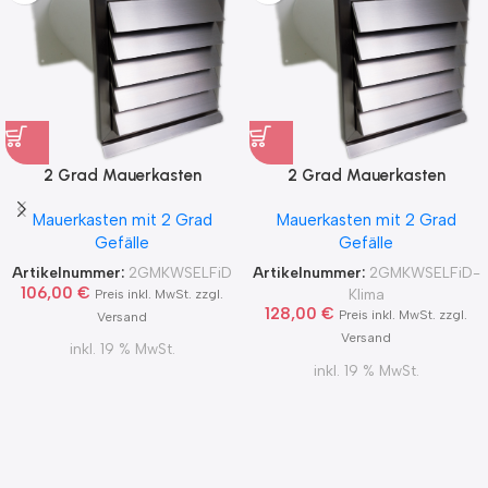
2 Grad Mauerkasten
2 Grad Mauerkasten
MKWSELF-iD für sicheren
MKWSELF-iD für sicheren
Mauerkasten mit 2 Grad
Mauerkasten mit 2 Grad
Kondensatablauf auch mit
Kondensatablauf für
Gefälle
Gefälle
Blower Door Test und
Klimageräte Ø150 2Grad
Zertifikat Ø100, 125, 150
MKWSELFiD
Artikelnummer:
2GMKWSELFiD
Artikelnummer:
2GMKWSELFiD-
2Grad MKWSELFiD
106,00
€
Klima
Preis inkl. MwSt. zzgl.
128,00
€
Preis inkl. MwSt. zzgl.
Versand
Versand
inkl. 19 % MwSt.
inkl. 19 % MwSt.