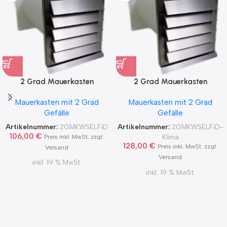
2 Grad Mauerkasten
2 Grad Mauerkasten
MKWSELF-iD für sicheren
MKWSELF-iD für sicheren
Mauerkasten mit 2 Grad
Mauerkasten mit 2 Grad
Kondensatablauf auch mit
Kondensatablauf für
Gefälle
Gefälle
Blower Door Test und
Klimageräte Ø150 2Grad
Zertifikat Ø100, 125, 150
MKWSELFiD
Artikelnummer:
2GMKWSELFiD
Artikelnummer:
2GMKWSELFiD-
2Grad MKWSELFiD
106,00
€
Klima
Preis inkl. MwSt. zzgl.
128,00
€
Preis inkl. MwSt. zzgl.
Versand
Versand
inkl. 19 % MwSt.
inkl. 19 % MwSt.