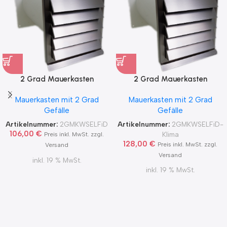
2 Grad Mauerkasten
2 Grad Mauerkasten
MKWSELF-iD für sicheren
MKWSELF-iD für sicheren
Mauerkasten mit 2 Grad
Mauerkasten mit 2 Grad
Kondensatablauf auch mit
Kondensatablauf für
Gefälle
Gefälle
Blower Door Test und
Klimageräte Ø150 2Grad
Zertifikat Ø100, 125, 150
MKWSELFiD
Artikelnummer:
2GMKWSELFiD
Artikelnummer:
2GMKWSELFiD-
2Grad MKWSELFiD
106,00
€
Klima
Preis inkl. MwSt. zzgl.
128,00
€
Preis inkl. MwSt. zzgl.
Versand
Versand
inkl. 19 % MwSt.
inkl. 19 % MwSt.