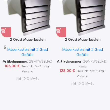
2 Grad Mauerkasten
2 Grad Mauerkasten
MKWSELF-iD für sicheren
MKWSELF-iD für sicheren
Mauerkasten mit 2 Grad
Mauerkasten mit 2 Grad
Kondensatablauf auch mit
Kondensatablauf für
Gefälle
Gefälle
Blower Door Test und
Klimageräte Ø150 2Grad
Zertifikat Ø100, 125, 150
MKWSELFiD
Artikelnummer:
2GMKWSELFiD
Artikelnummer:
2GMKWSELFiD-
2Grad MKWSELFiD
106,00
€
Klima
Preis inkl. MwSt. zzgl.
128,00
€
Preis inkl. MwSt. zzgl.
Versand
Versand
inkl. 19 % MwSt.
inkl. 19 % MwSt.