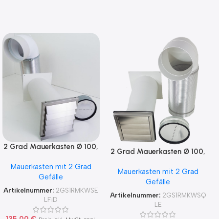
2 Grad Mauerkasten Ø 100,
2 Grad Mauerkasten Ø 100,
125, 150 Rohr Set Edelstahl
125, 150 Rohr Set Edelstahl
Mauerkasten mit 2 Grad
Dunstabzug
Mauerkasten mit 2 Grad
Dunstabzug
Gefälle
Rückstauklappe 2GS1-R-
Gefälle
Rückstauklappe 2GS1-R-
MKWSELFiD, runter zur
Artikelnummer:
2GS1RMKWSE
MKWSQLE, runter zur
Artikelnummer:
2GS1RMKWSQ
Haube mit Aluflex
LFiD
Haube mit Aluflex
LE
135,00
€