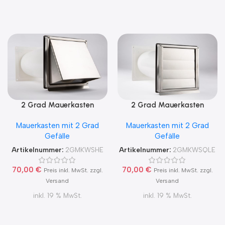
2 Grad Mauerkasten
2 Grad Mauerkasten
MKWSHE für sicheren
MKWSQLE150 für sicheren
Mauerkasten mit 2 Grad
Mauerkasten mit 2 Grad
Kondensatablauf auch mit
Kondensatablauf auch mit
Gefälle
Gefälle
Blower Door Test und
Blower Door Test und
Zertifikat Ø100, 125, 150
Zertifikat Ø100, 125, 150
Artikelnummer:
2GMKWSHE
Artikelnummer:
2GMKWSQLE
70,00
€
70,00
€
Preis inkl. MwSt. zzgl.
Preis inkl. MwSt. zzgl.
Versand
Versand
inkl. 19 % MwSt.
inkl. 19 % MwSt.