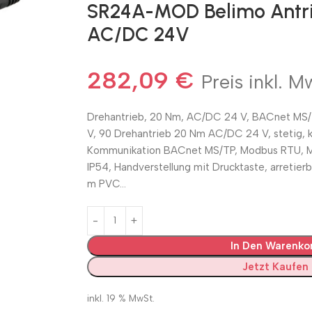
SR24A-MOD Belimo Antri
AC/DC 24V
282,09
€
Preis inkl. M
Drehantrieb, 20 Nm, AC/DC 24 V, BACnet MS/
V, 90 Drehantrieb 20 Nm AC/DC 24 V, stetig, 
Kommunikation BACnet MS/TP, Modbus RTU, MP-
IP54, Handverstellung mit Drucktaste, arretierb
m PVC…
In Den Warenko
Jetzt Kaufen
inkl. 19 % MwSt.