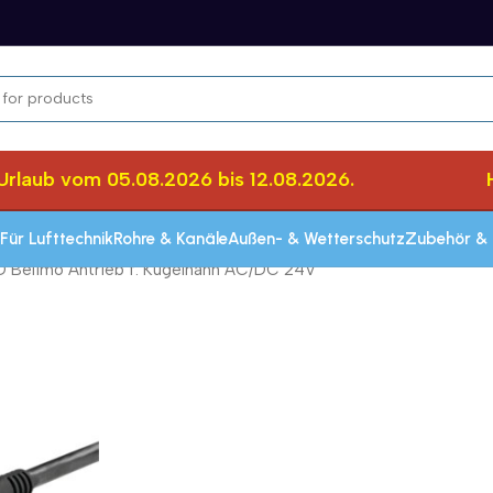
aub vom 05.08.2026 bis 12.08.2026.
Her
Für Lufttechnik
Rohre & Kanäle
Außen- & Wetterschutz
Zubehör & 
Belimo Antrieb f. Kugelhahn AC/DC 24V
Schnelle Lieferung innerhalb von 72 Stun