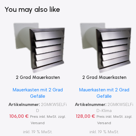
You may also like
2 Grad Mauerkasten
2 Grad Mauerkasten
MKWSELF-iD für sicheren
MKWSELF-iD für sicheren
Mauerkasten mit 2 Grad
Mauerkasten mit 2 Grad
Kondensatablauf auch mit
Kondensatablauf für
Gefälle
Gefälle
Blower Door Test und
Klimageräte Ø150 2Grad
Zertifikat Ø100, 125, 150
MKWSELFiD
Artikelnummer:
2GMKWSELFi
Artikelnummer:
2GMKWSELFi
2Grad MKWSELFiD
D
D-Klima
106,00
€
128,00
€
Preis inkl. MwSt. zzgl.
Preis inkl. MwSt. zzgl.
Versand
Versand
inkl. 19 % MwSt.
inkl. 19 % MwSt.