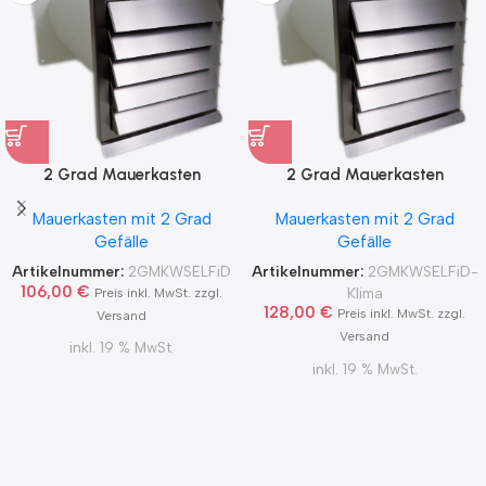
2 Grad Mauerkasten
2 Grad Mauerkasten
MKWSELF-iD für sicheren
MKWSELF-iD für sicheren
Mauerkasten mit 2 Grad
Mauerkasten mit 2 Grad
Kondensatablauf auch mit
Kondensatablauf für
Gefälle
Gefälle
Blower Door Test und
Klimageräte Ø150 2Grad
Zertifikat Ø100, 125, 150
MKWSELFiD
Artikelnummer:
2GMKWSELFiD
Artikelnummer:
2GMKWSELFiD-
2Grad MKWSELFiD
106,00
€
Klima
Preis inkl. MwSt. zzgl.
128,00
€
Preis inkl. MwSt. zzgl.
Versand
Versand
inkl. 19 % MwSt.
inkl. 19 % MwSt.