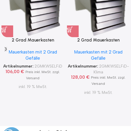
2 Grad Mauerkasten
2 Grad Mauerkasten
MKWSELF-iD für sicheren
MKWSELF-iD für sicheren
Mauerkasten mit 2 Grad
Mauerkasten mit 2 Grad
Kondensatablauf auch mit
Kondensatablauf für
Gefälle
Gefälle
Blower Door Test und
Klimageräte Ø150 2Grad
Zertifikat Ø100, 125, 150
MKWSELFiD
Artikelnummer:
2GMKWSELFiD
Artikelnummer:
2GMKWSELFiD-
2Grad MKWSELFiD
106,00
€
Klima
Preis inkl. MwSt. zzgl.
128,00
€
Preis inkl. MwSt. zzgl.
Versand
Versand
inkl. 19 % MwSt.
inkl. 19 % MwSt.