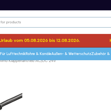
laub vom 05.08.2026 bis 12.08.2026.
Her
Für Lufttechnik
Rohre & Kanäle
Außen- & Wetterschutz
Zubehör & 
imo Klappenantrieb AC/DC 24V
Schnelle Lieferung innerhalb von 72 Stun