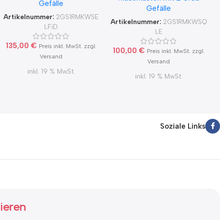
Gefälle
Rückstauklappe 2GS1-R-
Gefälle
Rückstauklappe 2GS1-R-
MKWSELFiD, runter zur
Artikelnummer:
2GS1RMKWSE
MKWSQLE, runter zur
Artikelnummer:
2GS1RMKWSQ
Haube mit Aluflex
LFiD
Haube mit Aluflex
LE
135,00
€
Preis inkl. MwSt. zzgl.
100,00
€
Preis inkl. MwSt. zzgl.
Versand
Versand
inkl. 19 % MwSt.
inkl. 19 % MwSt.
Soziale Links
ieren