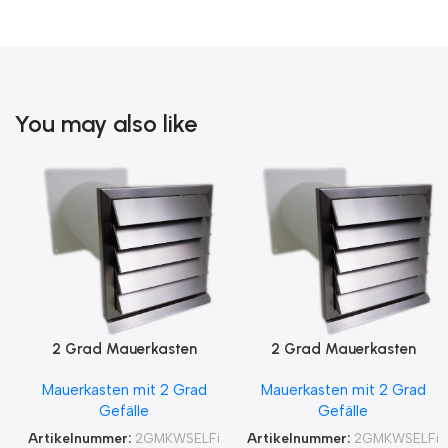
You may also like
2 Grad Mauerkasten
2 Grad Mauerkasten
MKWSELF-iD für sicheren
MKWSELF-iD für sicheren
Mauerkasten mit 2 Grad
Mauerkasten mit 2 Grad
Kondensatablauf auch mit
Kondensatablauf für
Gefälle
Gefälle
Blower Door Test und
Klimageräte Ø150 2Grad
Zertifikat Ø100, 125, 150
MKWSELFiD
Artikelnummer:
2GMKWSELFi
Artikelnummer:
2GMKWSELFi