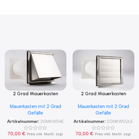
2 Grad Mauerkasten
2 Grad Mauerkasten
MKWSHE für sicheren
MKWSQLE150 für sicheren
Mauerkasten mit 2 Grad
Mauerkasten mit 2 Grad
Kondensatablauf auch mit
Kondensatablauf auch mit
Gefälle
Gefälle
Blower Door Test und
Blower Door Test und
Zertifikat Ø100, 125, 150
Zertifikat Ø100, 125, 150
Artikelnummer:
2GMKWSHE
Artikelnummer:
2GMKWSQLE
70,00
€
70,00
€
Preis inkl. MwSt. zzgl.
Preis inkl. MwSt. zzgl.