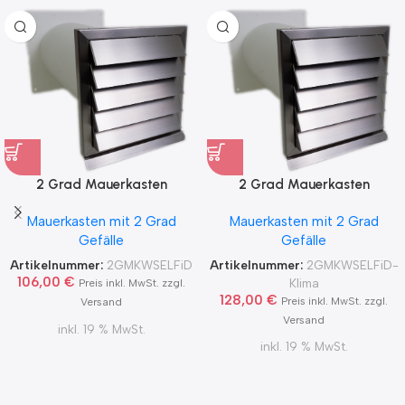
2 Grad Mauerkasten
2 Grad Mauerkasten
MKWSELF-iD für sicheren
MKWSELF-iD für sicheren
Mauerkasten mit 2 Grad
Mauerkasten mit 2 Grad
Kondensatablauf auch mit
Kondensatablauf für
Gefälle
Gefälle
Blower Door Test und
Klimageräte Ø150 2Grad
Zertifikat Ø100, 125, 150
MKWSELFiD
Artikelnummer:
2GMKWSELFiD
Artikelnummer:
2GMKWSELFiD-
2Grad MKWSELFiD
106,00
€
Klima
Preis inkl. MwSt. zzgl.
128,00
€
Preis inkl. MwSt. zzgl.
Versand
Versand
inkl. 19 % MwSt.
inkl. 19 % MwSt.