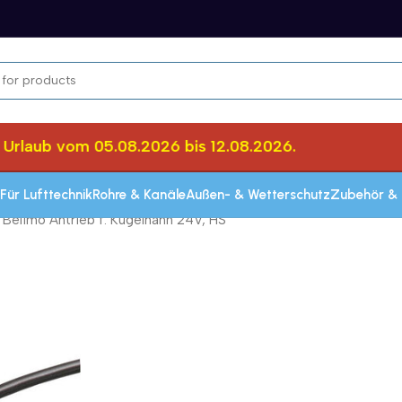
laub vom 05.08.2026 bis 12.08.2026.
He
Für Lufttechnik
Rohre & Kanäle
Außen- & Wetterschutz
Zubehör & 
elimo Antrieb f. Kugelhahn 24V, HS
Schnelle Lieferung innerhalb von 72 Stun