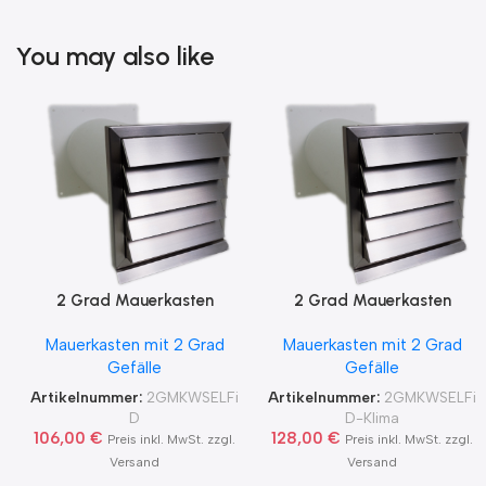
You may also like
2 Grad Mauerkasten
2 Grad Mauerkasten
MKWSELF-iD für sicheren
MKWSELF-iD für sicheren
Mauerkasten mit 2 Grad
Mauerkasten mit 2 Grad
Kondensatablauf auch mit
Kondensatablauf für
Gefälle
Gefälle
Blower Door Test und
Klimageräte Ø150 2Grad
Zertifikat Ø100, 125, 150
MKWSELFiD
Artikelnummer:
2GMKWSELFi
Artikelnummer:
2GMKWSELFi
2Grad MKWSELFiD
D
D-Klima
106,00
€
128,00
€
Preis inkl. MwSt. zzgl.
Preis inkl. MwSt. zzgl.
Versand
Versand