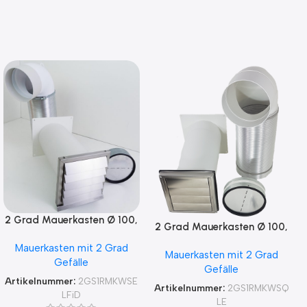
2 Grad Mauerkasten Ø 100,
2 Grad Mauerkasten Ø 100,
125, 150 Rohr Set Edelstahl
125, 150 Rohr Set Edelstahl
Mauerkasten mit 2 Grad
Dunstabzug
Mauerkasten mit 2 Grad
Dunstabzug
Gefälle
Rückstauklappe 2GS1-R-
Gefälle
Rückstauklappe 2GS1-R-
MKWSELFiD, runter zur
Artikelnummer:
2GS1RMKWSE
MKWSQLE, runter zur
Artikelnummer:
2GS1RMKWSQ
Haube mit Aluflex
LFiD
Haube mit Aluflex
LE