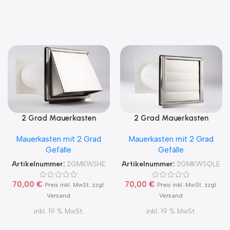
2 Grad Mauerkasten
2 Grad Mauerkasten
MKWSHE für sicheren
MKWSQLE150 für sicheren
Mauerkasten mit 2 Grad
Mauerkasten mit 2 Grad
Kondensatablauf auch mit
Kondensatablauf auch mit
Gefälle
Gefälle
Blower Door Test und
Blower Door Test und
Zertifikat Ø100, 125, 150
Zertifikat Ø100, 125, 150
Artikelnummer:
2GMKWSHE
Artikelnummer:
2GMKWSQLE
70,00
€
70,00
€
Preis inkl. MwSt. zzgl.
Preis inkl. MwSt. zzgl.
Versand
Versand
inkl. 19 % MwSt.
inkl. 19 % MwSt.