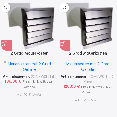
2 Grad Mauerkasten
2 Grad Mauerkasten
MKWSELF-iD für sicheren
MKWSELF-iD für sicheren
Mauerkasten mit 2 Grad
Mauerkasten mit 2 Grad
Kondensatablauf auch mit
Kondensatablauf für
Gefälle
Gefälle
Blower Door Test und
Klimageräte Ø150 2Grad
Zertifikat Ø100, 125, 150
MKWSELFiD
Artikelnummer:
2GMKWSELFiD
Artikelnummer:
2GMKWSELFiD-
2Grad MKWSELFiD
106,00
€
Klima
Preis inkl. MwSt. zzgl.
128,00
€
Preis inkl. MwSt. zzgl.
Versand
Versand
inkl. 19 % MwSt.
inkl. 19 % MwSt.