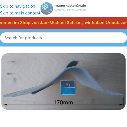
Skip to navigation
Skip to main content
ommen im Shop von Jan-Michael Schrörs, wir haben Urlaub vom
Start
Shop
Luftwäscher Zubehör