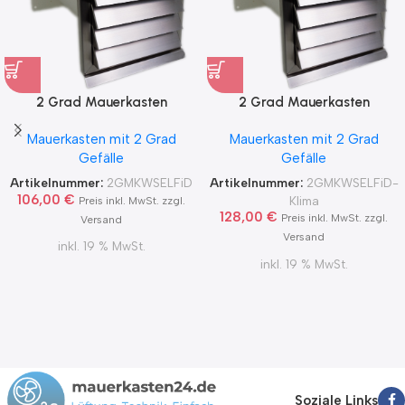
2 Grad Mauerkasten
2 Grad Mauerkasten
MKWSELF-iD für sicheren
MKWSELF-iD für sicheren
Mauerkasten mit 2 Grad
Mauerkasten mit 2 Grad
Kondensatablauf auch mit
Kondensatablauf für
Gefälle
Gefälle
Blower Door Test und
Klimageräte Ø150 2Grad
Zertifikat Ø100, 125, 150
MKWSELFiD
Artikelnummer:
2GMKWSELFiD
Artikelnummer:
2GMKWSELFiD-
2Grad MKWSELFiD
106,00
€
Klima
Preis inkl. MwSt. zzgl.
128,00
€
Preis inkl. MwSt. zzgl.
Versand
Versand
inkl. 19 % MwSt.
inkl. 19 % MwSt.
Soziale Links